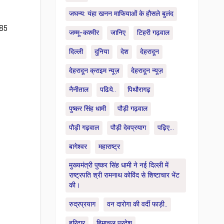
जघन्य: यंहा खनन माफियाओं के हौसले बुलंद
 85
जम्मू-कश्मीर
जानिए
टिहरी गढ़वाल
दिल्ली
दुनिया
देश
देहरादून
देहरादून क्राइम न्यूज़
देहरादून न्यूज़
नैनीताल
पढिये..
पिथौरागढ़
पुष्कर सिंह धामी
पौड़ी गढ़वाल
पौड़ी गढ़वाल
पौड़ी देवप्रयाग
पढ़िए...
बागेश्वर
महाराष्ट्र
मुख्यमंत्री पुष्कर सिंह धामी ने नई दिल्ली में
राष्ट्रपति श्री रामनाथ कोविंद से शिष्टाचार भेंट
की।
रुद्रप्रयाग
वन दारोगा की वर्दी फाड़ी..
हरिद्वार
हिमाचल प्रदेश