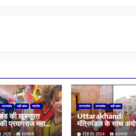
उत्तराखंड
बड़ी खबर
राष्ट्रीय
उत्तरप्रदेश
उत्तराखंड
बड़ी खबर
ाखंड की खूबसूरत
Uttarakhand:
 की प्रयागराज महाकुंभ
मंत्रिमंडल के साथ अयोध
चा, बॉलीवुड, ग्लैमर से है
पहुंचे मुख्यमंत्री धामी,
3, 2025
ADMIN
FEB 20, 2024
ADMIN