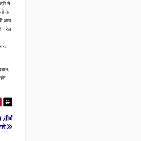
्री ने
ों के
 की आय
है। रेल
 भारत
रधान,
उनके
 ,तीर्थ
नारे