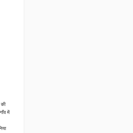
क की
ँव में
निया