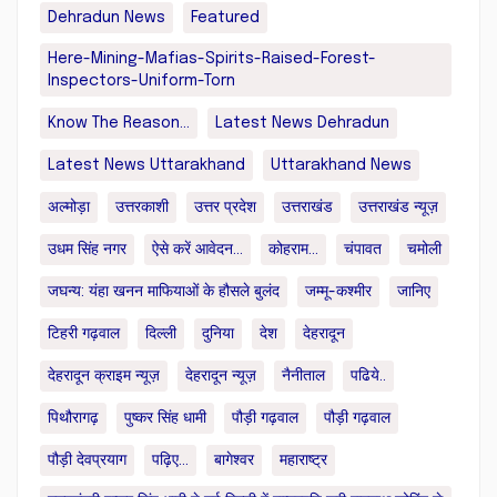
Dehradun News
Featured
Here-Mining-Mafias-Spirits-Raised-Forest-
Inspectors-Uniform-Torn
Know The Reason...
Latest News Dehradun
Latest News Uttarakhand
Uttarakhand News
अल्मोड़ा
उत्तरकाशी
उत्तर प्रदेश
उत्तराखंड
उत्तराखंड न्यूज़
उधम सिंह नगर
ऐसे करें आवेदन...
कोहराम...
चंपावत
चमोली
जघन्य: यंहा खनन माफियाओं के हौसले बुलंद
जम्मू-कश्मीर
जानिए
टिहरी गढ़वाल
दिल्ली
दुनिया
देश
देहरादून
देहरादून क्राइम न्यूज़
देहरादून न्यूज़
नैनीताल
पढिये..
पिथौरागढ़
पुष्कर सिंह धामी
पौड़ी गढ़वाल
पौड़ी गढ़वाल
पौड़ी देवप्रयाग
पढ़िए...
बागेश्वर
महाराष्ट्र