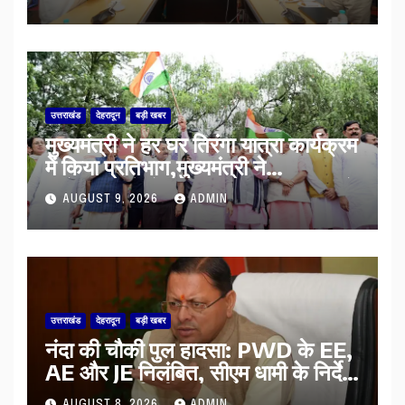
उत्तराखंड
देहरादून
बड़ी खबर
मुख्यमंत्री ने हर घर तिरंगा यात्रा कार्यक्रम
में किया प्रतिभाग,मुख्यमंत्री ने
प्रदेशवासियों से स्वतंत्रता दिवस पर अपने
AUGUST 9, 2026
ADMIN
घरों में तिरंगा फहराने का किया आवाह्न
उत्तराखंड
देहरादून
बड़ी खबर
नंदा की चौकी पुल हादसा: PWD के EE,
AE और JE निलंबित, सीएम धामी के निर्देश
पर सख्त कार्रवाई