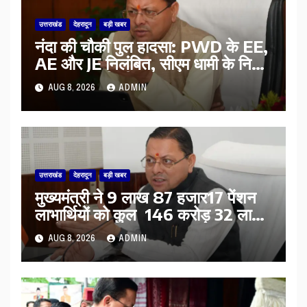
उत्तराखंड
देहरादून
बड़ी खबर
नंदा की चौकी पुल हादसा: PWD के EE,
AE और JE निलंबित, सीएम धामी के निर्देश
पर सख्त कार्रवाई
AUG 8, 2026
ADMIN
उत्तराखंड
देहरादून
बड़ी खबर
मुख्यमंत्री ने 9 लाख 87 हजार17 पेंशन
लाभार्थियों को कुल 146 करोड़ 32 लाख
की पेंशन राशि का किया भुगतान
AUG 8, 2026
ADMIN