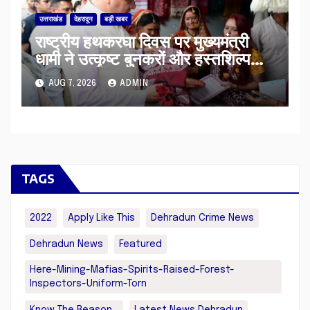
उत्तराखंड
देहरादून
बड़ी खबर
राष्ट्रीय हथकरघा दिवस पर मुख्यमंत्री
धामी ने उत्कृष्ट बुनकरों और हस्तशिल्प
कारीगरों को किया सम्मानित
AUG 7, 2026
ADMIN
TAGS
2022
Apply Like This
Dehradun Crime News
Dehradun News
Featured
Here-Mining-Mafias-Spirits-Raised-Forest-
Inspectors-Uniform-Torn
Know The Reason...
Latest News Dehradun