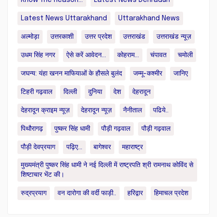
Latest News Uttarakhand
Uttarakhand News
अल्मोड़ा
उत्तरकाशी
उत्तर प्रदेश
उत्तराखंड
उत्तराखंड न्यूज़
उधम सिंह नगर
ऐसे करें आवेदन...
कोहराम...
चंपावत
चमोली
जघन्य: यंहा खनन माफियाओं के हौसले बुलंद
जम्मू-कश्मीर
जानिए
टिहरी गढ़वाल
दिल्ली
दुनिया
देश
देहरादून
देहरादून क्राइम न्यूज़
देहरादून न्यूज़
नैनीताल
पढिये..
पिथौरागढ़
पुष्कर सिंह धामी
पौड़ी गढ़वाल
पौड़ी गढ़वाल
पौड़ी देवप्रयाग
पढ़िए...
बागेश्वर
महाराष्ट्र
मुख्यमंत्री पुष्कर सिंह धामी ने नई दिल्ली में राष्ट्रपति श्री रामनाथ कोविंद से
शिष्टाचार भेंट की।
रुद्रप्रयाग
वन दारोगा की वर्दी फाड़ी..
हरिद्वार
हिमाचल प्रदेश