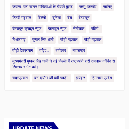
जघन्य: यंहा खनन माफियाओं के हौसले बुलंद
जम्मू-कश्मीर
जानिए
टिहरी गढ़वाल
दिल्ली
दुनिया
देश
देहरादून
देहरादून क्राइम न्यूज़
देहरादून न्यूज़
नैनीताल
पढिये..
पिथौरागढ़
पुष्कर सिंह धामी
पौड़ी गढ़वाल
पौड़ी गढ़वाल
पौड़ी देवप्रयाग
पढ़िए...
बागेश्वर
महाराष्ट्र
मुख्यमंत्री पुष्कर सिंह धामी ने नई दिल्ली में राष्ट्रपति श्री रामनाथ कोविंद से
शिष्टाचार भेंट की।
रुद्रप्रयाग
वन दारोगा की वर्दी फाड़ी..
हरिद्वार
हिमाचल प्रदेश
UPDATE NEWS