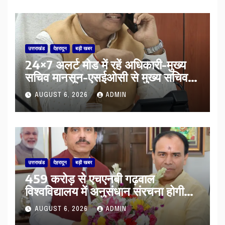
उत्तराखंड
देहरादून
बड़ी खबर
24×7 अलर्ट मोड में रहें अधिकारी-मुख्य
सचिव मानसून-एसईओसी से मुख्य सचिव ने
की विस्तृत समीक्षा कहा-बंद सड़कों को
AUGUST 6, 2026
ADMIN
शीघ्र खोला जाए, लोगों को न हो दिक्कत
उत्तराखंड
देहरादून
बड़ी खबर
459 करोड़ से एचएनबी गढ़वाल
विश्वविद्यालय में अनुसंधान संरचना होगी
सुदृढ,उच्च शिक्षा मंत्री धन सिंह रावत ने
AUGUST 6, 2026
ADMIN
नवनियुक्त केन्द्रीय शिक्षा मंत्री से की