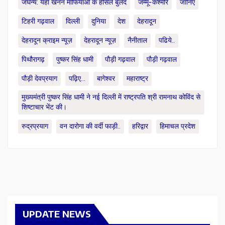
जघन्य: यंहा खनन माफियाओं के हौसले बुलंद
जम्मू-कश्मीर
जानिए
टिहरी गढ़वाल
दिल्ली
दुनिया
देश
देहरादून
देहरादून क्राइम न्यूज़
देहरादून न्यूज़
नैनीताल
पढिये..
पिथौरागढ़
पुष्कर सिंह धामी
पौड़ी गढ़वाल
पौड़ी गढ़वाल
पौड़ी देवप्रयाग
पढ़िए...
बागेश्वर
महाराष्ट्र
मुख्यमंत्री पुष्कर सिंह धामी ने नई दिल्ली में राष्ट्रपति श्री रामनाथ कोविंद से
शिष्टाचार भेंट की।
रुद्रप्रयाग
वन दारोगा की वर्दी फाड़ी..
हरिद्वार
हिमाचल प्रदेश
UPDATE NEWS