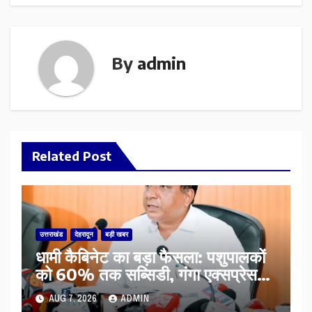
By
admin
Related Post
उत्तराखंड
देहरादून
बड़ी खबर
​धामी कैबिनेट का बड़ा फैसला: पशुपालकों
को 60% तक सब्सिडी, गंगा एक्सप्रेसवे
का हरिद्वार तक होगा विस्तार
AUG 7, 2026
ADMIN