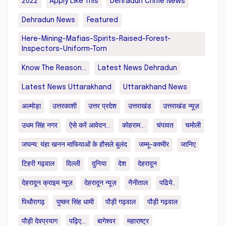
2022
Apply Like This
Dehradun Crime News
Dehradun News
Featured
Here-Mining-Mafias-Spirits-Raised-Forest-
Inspectors-Uniform-Torn
Know The Reason...
Latest News Dehradun
Latest News Uttarakhand
Uttarakhand News
अल्मोड़ा
उत्तरकाशी
उत्तर प्रदेश
उत्तराखंड
उत्तराखंड न्यूज़
उधम सिंह नगर
ऐसे करें आवेदन...
कोहराम...
चंपावत
चमोली
जघन्य: यंहा खनन माफियाओं के हौसले बुलंद
जम्मू-कश्मीर
जानिए
टिहरी गढ़वाल
दिल्ली
दुनिया
देश
देहरादून
देहरादून क्राइम न्यूज़
देहरादून न्यूज़
नैनीताल
पढिये..
पिथौरागढ़
पुष्कर सिंह धामी
पौड़ी गढ़वाल
पौड़ी गढ़वाल
पौड़ी देवप्रयाग
पढ़िए...
बागेश्वर
महाराष्ट्र