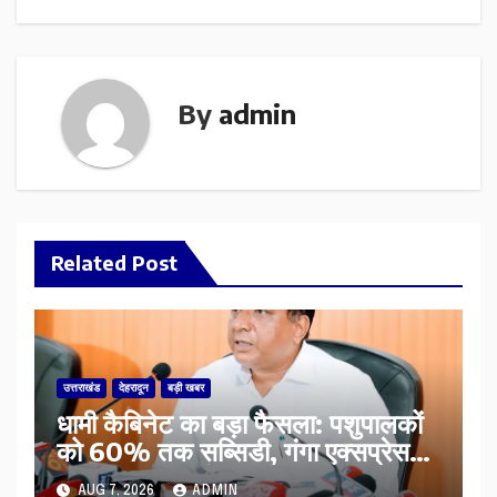
By
admin
Related Post
उत्तराखंड
देहरादून
बड़ी खबर
​धामी कैबिनेट का बड़ा फैसला: पशुपालकों
को 60% तक सब्सिडी, गंगा एक्सप्रेसवे
का हरिद्वार तक होगा विस्तार
AUG 7, 2026
ADMIN