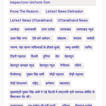
Inspectors-Uniform-Torn
Know The Reason...
Latest News Dehradun
Latest News Uttarakhand
Uttarakhand News
अल्मोड़ा
उत्तरकाशी
उत्तर प्रदेश
उत्तराखंड
उत्तराखंड न्यूज़
उधम सिंह नगर
ऐसे करें आवेदन...
कोहराम...
चंपावत
चमोली
जघन्य: यंहा खनन माफियाओं के हौसले बुलंद
जम्मू-कश्मीर
जानिए
टिहरी गढ़वाल
दिल्ली
दुनिया
देश
देहरादून
देहरादून क्राइम न्यूज़
देहरादून न्यूज़
नैनीताल
पढिये..
पिथौरागढ़
पुष्कर सिंह धामी
पौड़ी गढ़वाल
पौड़ी गढ़वाल
पौड़ी देवप्रयाग
पढ़िए...
बागेश्वर
महाराष्ट्र
मुख्यमंत्री पुष्कर सिंह धामी ने नई दिल्ली में राष्ट्रपति श्री रामनाथ कोविंद से
शिष्टाचार भेंट की।
रुद्रप्रयाग
वन दारोगा की वर्दी फाड़ी..
हरिद्वार
हिमाचल प्रदेश