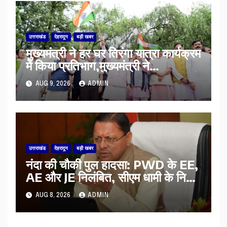
उत्तराखंड
देहरादून
बड़ी खबर
मुख्यमंत्री ने हर घर तिरंगा यात्रा कार्यक्रम
में किया प्रतिभाग,मुख्यमंत्री ने
प्रदेशवासियों से स्वतंत्रता दिवस पर अपने
AUG 9, 2026
ADMIN
घरों में तिरंगा फहराने का किया आवाह्न
उत्तराखंड
देहरादून
बड़ी खबर
नंदा की चौकी पुल हादसा: PWD के EE,
AE और JE निलंबित, सीएम धामी के निर्देश
पर सख्त कार्रवाई
AUG 8, 2026
ADMIN