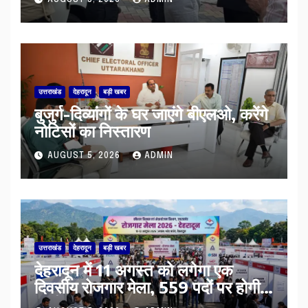
AUGUST 5, 2026
ADMIN
उत्तराखंड
देहरादून
बड़ी खबर
बुजुर्ग-दिव्यांगों के घर जाएंगे बीएलओ, करेंगे
नोटिसों का निस्तारण
AUGUST 5, 2026
ADMIN
उत्तराखंड
देहरादून
बड़ी खबर
​देहरादून में 11 अगस्त को लगेगा एक
दिवसीय रोजगार मेला, 559 पदों पर होगी
भर्ती