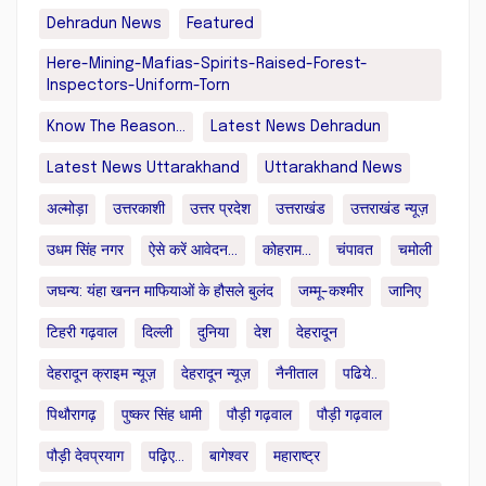
Dehradun News
Featured
Here-Mining-Mafias-Spirits-Raised-Forest-
Inspectors-Uniform-Torn
Know The Reason...
Latest News Dehradun
Latest News Uttarakhand
Uttarakhand News
अल्मोड़ा
उत्तरकाशी
उत्तर प्रदेश
उत्तराखंड
उत्तराखंड न्यूज़
उधम सिंह नगर
ऐसे करें आवेदन...
कोहराम...
चंपावत
चमोली
जघन्य: यंहा खनन माफियाओं के हौसले बुलंद
जम्मू-कश्मीर
जानिए
टिहरी गढ़वाल
दिल्ली
दुनिया
देश
देहरादून
देहरादून क्राइम न्यूज़
देहरादून न्यूज़
नैनीताल
पढिये..
पिथौरागढ़
पुष्कर सिंह धामी
पौड़ी गढ़वाल
पौड़ी गढ़वाल
पौड़ी देवप्रयाग
पढ़िए...
बागेश्वर
महाराष्ट्र