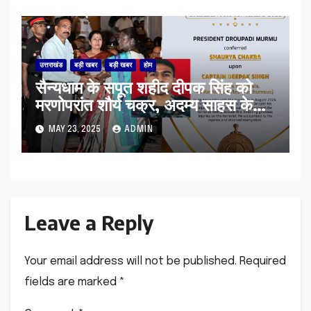
उत्तराखंड
बड़ी खबर
बड़ी खबर
होम
सैन्यधाम के सपूत शहीद दीपक सिंह को
मरणोपरांत शौर्य चक्र, अदम्य साहस के
लिए राष्ट्रपति ने किया सम्मानित
MAY 23, 2025
ADMIN
Leave a Reply
Your email address will not be published.
Required
fields are marked
*