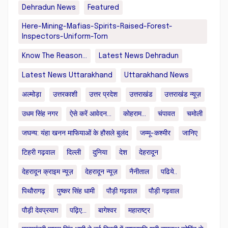
Dehradun News
Featured
Here-Mining-Mafias-Spirits-Raised-Forest-
Inspectors-Uniform-Torn
Know The Reason...
Latest News Dehradun
Latest News Uttarakhand
Uttarakhand News
अल्मोड़ा
उत्तरकाशी
उत्तर प्रदेश
उत्तराखंड
उत्तराखंड न्यूज़
उधम सिंह नगर
ऐसे करें आवेदन...
कोहराम...
चंपावत
चमोली
जघन्य: यंहा खनन माफियाओं के हौसले बुलंद
जम्मू-कश्मीर
जानिए
टिहरी गढ़वाल
दिल्ली
दुनिया
देश
देहरादून
देहरादून क्राइम न्यूज़
देहरादून न्यूज़
नैनीताल
पढिये..
पिथौरागढ़
पुष्कर सिंह धामी
पौड़ी गढ़वाल
पौड़ी गढ़वाल
पौड़ी देवप्रयाग
पढ़िए...
बागेश्वर
महाराष्ट्र