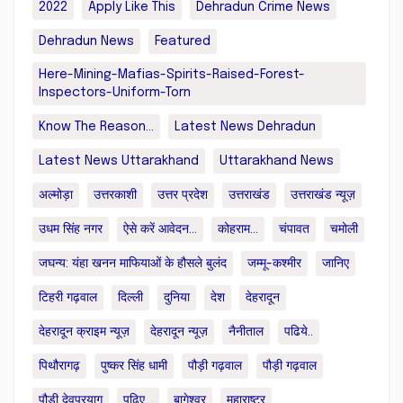
2022
Apply Like This
Dehradun Crime News
Dehradun News
Featured
Here-Mining-Mafias-Spirits-Raised-Forest-
Inspectors-Uniform-Torn
Know The Reason...
Latest News Dehradun
Latest News Uttarakhand
Uttarakhand News
अल्मोड़ा
उत्तरकाशी
उत्तर प्रदेश
उत्तराखंड
उत्तराखंड न्यूज़
उधम सिंह नगर
ऐसे करें आवेदन...
कोहराम...
चंपावत
चमोली
जघन्य: यंहा खनन माफियाओं के हौसले बुलंद
जम्मू-कश्मीर
जानिए
टिहरी गढ़वाल
दिल्ली
दुनिया
देश
देहरादून
देहरादून क्राइम न्यूज़
देहरादून न्यूज़
नैनीताल
पढिये..
पिथौरागढ़
पुष्कर सिंह धामी
पौड़ी गढ़वाल
पौड़ी गढ़वाल
पौड़ी देवप्रयाग
पढ़िए...
बागेश्वर
महाराष्ट्र