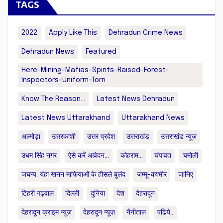
TAGS
2022
Apply Like This
Dehradun Crime News
Dehradun News
Featured
Here-Mining-Mafias-Spirits-Raised-Forest-
Inspectors-Uniform-Torn
Know The Reason...
Latest News Dehradun
Latest News Uttarakhand
Uttarakhand News
अल्मोड़ा
उत्तरकाशी
उत्तर प्रदेश
उत्तराखंड
उत्तराखंड न्यूज़
उधम सिंह नगर
ऐसे करें आवेदन...
कोहराम...
चंपावत
चमोली
जघन्य: यंहा खनन माफियाओं के हौसले बुलंद
जम्मू-कश्मीर
जानिए
टिहरी गढ़वाल
दिल्ली
दुनिया
देश
देहरादून
देहरादून क्राइम न्यूज़
देहरादून न्यूज़
नैनीताल
पढिये..