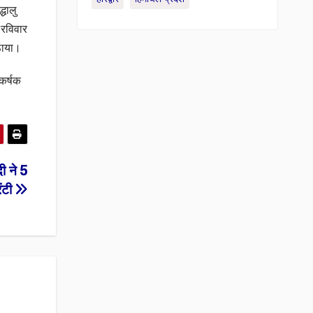
्धालु
 रविवार
उठाया।
कर्षक
ी ने 5
रंटी