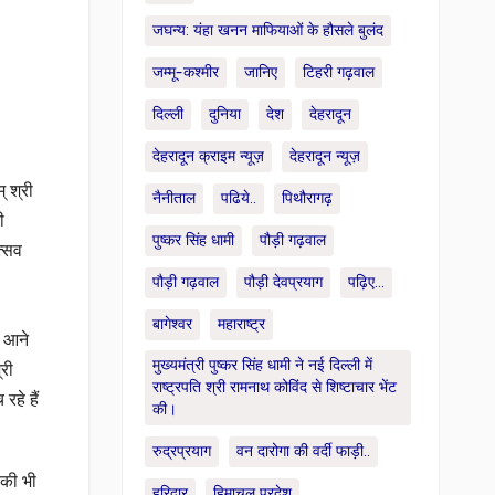
जघन्य: यंहा खनन माफियाओं के हौसले बुलंद
जम्मू-कश्मीर
जानिए
टिहरी गढ़वाल
दिल्ली
दुनिया
देश
देहरादून
देहरादून क्राइम न्यूज़
देहरादून न्यूज़
् श्री
नैनीताल
पढिये..
पिथौरागढ़
ी
पुष्कर सिंह धामी
पौड़ी गढ़वाल
त्सव
पौड़ी गढ़वाल
पौड़ी देवप्रयाग
पढ़िए...
बागेश्वर
महाराष्ट्र
ए आने
मुख्यमंत्री पुष्कर सिंह धामी ने नई दिल्ली में
्री
राष्ट्रपति श्री रामनाथ कोविंद से शिष्टाचार भेंट
रहे हैं
की।
रुद्रप्रयाग
वन दारोगा की वर्दी फाड़ी..
 की भी
हरिद्वार
हिमाचल प्रदेश