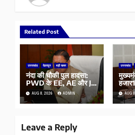
Related Post
उत्तराखंड
देहरादून
बड़ी खबर
उत्तराखंड
नंदा की चौकी पुल हादसा:
मुख्यम
PWD के EE, AE और JE
हजार17
निलंबित, सीएम धामी के
कुल 
AUG 8, 2026
ADMIN
AUG 8
निर्देश पर सख्त कार्रवाई
की पें
भुगता
Leave a Reply