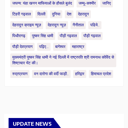
जघन्य: यंहा खनन माफियाओं के हौसले बुलंद
जम्मू-कश्मीर
जानिए
टिहरी गढ़वाल
दिल्ली
दुनिया
देश
देहरादून
देहरादून क्राइम न्यूज़
देहरादून न्यूज़
नैनीताल
पढिये..
पिथौरागढ़
पुष्कर सिंह धामी
पौड़ी गढ़वाल
पौड़ी गढ़वाल
पौड़ी देवप्रयाग
पढ़िए...
बागेश्वर
महाराष्ट्र
मुख्यमंत्री पुष्कर सिंह धामी ने नई दिल्ली में राष्ट्रपति श्री रामनाथ कोविंद से
शिष्टाचार भेंट की।
रुद्रप्रयाग
वन दारोगा की वर्दी फाड़ी..
हरिद्वार
हिमाचल प्रदेश
UPDATE NEWS