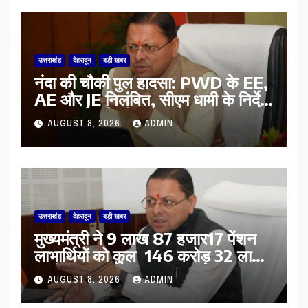
उत्तराखंड
देहरादून
बड़ी खबर
नंदा की चौकी पुल हादसा: PWD के EE,
AE और JE निलंबित, सीएम धामी के निर्देश
पर सख्त कार्रवाई
AUGUST 8, 2026
ADMIN
उत्तराखंड
देहरादून
बड़ी खबर
मुख्यमंत्री ने 9 लाख 87 हजार17 पेंशन
लाभार्थियों को कुल 146 करोड़ 32 लाख
की पेंशन राशि का किया भुगतान
AUGUST 8, 2026
ADMIN