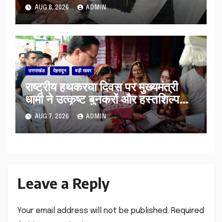
की पेंशन राशि का किया भुगतान
AUG 8, 2026
ADMIN
उत्तराखंड
देहरादून
बड़ी खबर
राष्ट्रीय हथकरघा दिवस पर मुख्यमंत्री
धामी ने उत्कृष्ट बुनकरों और हस्तशिल्प
कारीगरों को किया सम्मानित
AUG 7, 2026
ADMIN
Leave a Reply
Your email address will not be published.
Required