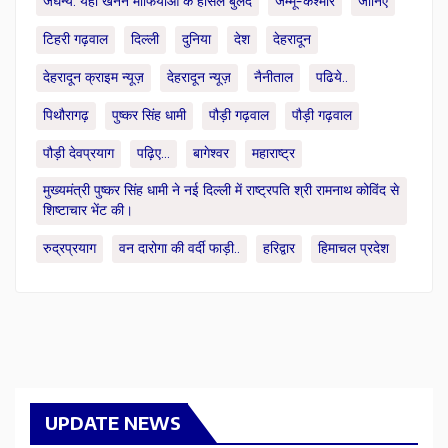
जघन्य: यंहा खनन माफियाओं के हौसले बुलंद
जम्मू-कश्मीर
जानिए
टिहरी गढ़वाल
दिल्ली
दुनिया
देश
देहरादून
देहरादून क्राइम न्यूज़
देहरादून न्यूज़
नैनीताल
पढिये..
पिथौरागढ़
पुष्कर सिंह धामी
पौड़ी गढ़वाल
पौड़ी गढ़वाल
पौड़ी देवप्रयाग
पढ़िए...
बागेश्वर
महाराष्ट्र
मुख्यमंत्री पुष्कर सिंह धामी ने नई दिल्ली में राष्ट्रपति श्री रामनाथ कोविंद से
शिष्टाचार भेंट की।
रुद्रप्रयाग
वन दारोगा की वर्दी फाड़ी..
हरिद्वार
हिमाचल प्रदेश
UPDATE NEWS