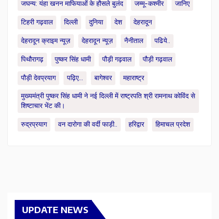
जघन्य: यंहा खनन माफियाओं के हौसले बुलंद
जम्मू-कश्मीर
जानिए
टिहरी गढ़वाल
दिल्ली
दुनिया
देश
देहरादून
देहरादून क्राइम न्यूज़
देहरादून न्यूज़
नैनीताल
पढिये..
पिथौरागढ़
पुष्कर सिंह धामी
पौड़ी गढ़वाल
पौड़ी गढ़वाल
पौड़ी देवप्रयाग
पढ़िए...
बागेश्वर
महाराष्ट्र
मुख्यमंत्री पुष्कर सिंह धामी ने नई दिल्ली में राष्ट्रपति श्री रामनाथ कोविंद से
शिष्टाचार भेंट की।
रुद्रप्रयाग
वन दारोगा की वर्दी फाड़ी..
हरिद्वार
हिमाचल प्रदेश
UPDATE NEWS