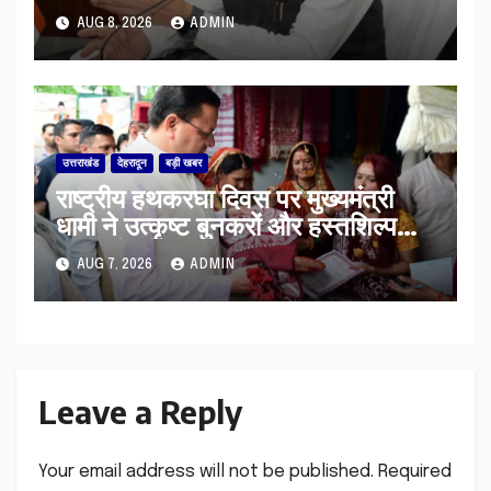
की पेंशन राशि का किया भुगतान
AUG 8, 2026
ADMIN
उत्तराखंड
देहरादून
बड़ी खबर
राष्ट्रीय हथकरघा दिवस पर मुख्यमंत्री
धामी ने उत्कृष्ट बुनकरों और हस्तशिल्प
कारीगरों को किया सम्मानित
AUG 7, 2026
ADMIN
Leave a Reply
Your email address will not be published.
Required