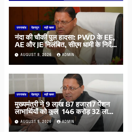
उत्तराखंड
देहरादून
बड़ी खबर
नंदा की चौकी पुल हादसा: PWD के EE,
AE और JE निलंबित, सीएम धामी के निर्देश
पर सख्त कार्रवाई
AUGUST 8, 2026
ADMIN
उत्तराखंड
देहरादून
बड़ी खबर
मुख्यमंत्री ने 9 लाख 87 हजार17 पेंशन
लाभार्थियों को कुल 146 करोड़ 32 लाख
की पेंशन राशि का किया भुगतान
AUGUST 8, 2026
ADMIN