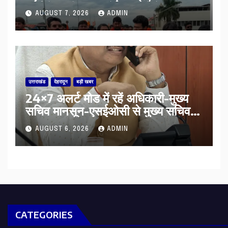
सूर्या ने की देश व प्रदेशवासियों के कल्याण
AUGUST 7, 2026
ADMIN
की कामना
उत्तराखंड
देहरादून
बड़ी खबर
24×7 अलर्ट मोड में रहें अधिकारी-मुख्य
सचिव मानसून-एसईओसी से मुख्य सचिव ने
की विस्तृत समीक्षा कहा-बंद सड़कों को
AUGUST 6, 2026
ADMIN
शीघ्र खोला जाए, लोगों को न हो दिक्कत
CATEGORIES