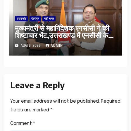
उत्तराखंड
देहरादून
बड़ी खबर
मुख्यमंत्री से महानिदेशक एनसीसी ने की
शिष्टाचार भेंट,उत्तराखण्ड में एनसीसी के
विस्तार एवं आधुनिक आधारभूत संरचना के
AUG 6, 2026
ADMIN
विकास पर हुई महत्वपूर्ण चर्चा
Leave a Reply
Your email address will not be published.
Required
fields are marked
*
Comment
*