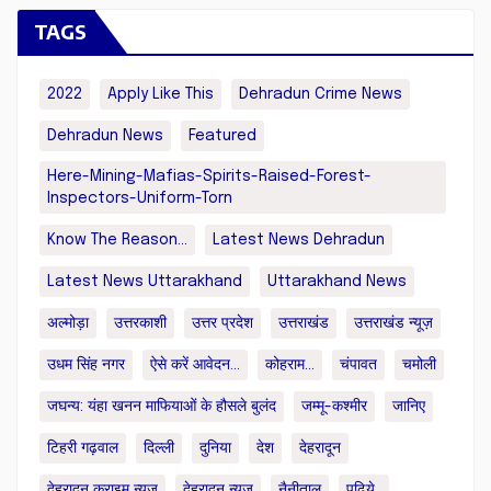
TAGS
2022
Apply Like This
Dehradun Crime News
Dehradun News
Featured
Here-Mining-Mafias-Spirits-Raised-Forest-
Inspectors-Uniform-Torn
Know The Reason...
Latest News Dehradun
Latest News Uttarakhand
Uttarakhand News
अल्मोड़ा
उत्तरकाशी
उत्तर प्रदेश
उत्तराखंड
उत्तराखंड न्यूज़
उधम सिंह नगर
ऐसे करें आवेदन...
कोहराम...
चंपावत
चमोली
जघन्य: यंहा खनन माफियाओं के हौसले बुलंद
जम्मू-कश्मीर
जानिए
टिहरी गढ़वाल
दिल्ली
दुनिया
देश
देहरादून
देहरादून क्राइम न्यूज़
देहरादून न्यूज़
नैनीताल
पढिये..