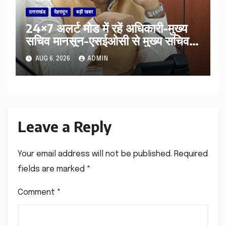
उत्तराखंड
देहरादून
बड़ी खबर
24×7 अलर्ट मोड में रहें अधिकारी-मुख्य
सचिव मानसून-एसईओसी से मुख्य सचिव ने
की विस्तृत समीक्षा कहा-बंद सड़कों को
AUG 6, 2026
ADMIN
शीघ्र खोला जाए, लोगों को न हो दिक्कत
Leave a Reply
Your email address will not be published.
Required
fields are marked
*
Comment
*