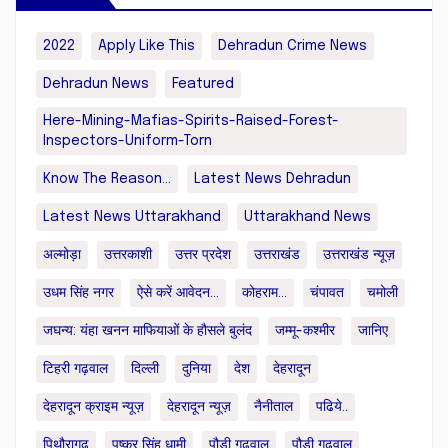
2022
Apply Like This
Dehradun Crime News
Dehradun News
Featured
Here-Mining-Mafias-Spirits-Raised-Forest-
Inspectors-Uniform-Torn
Know The Reason...
Latest News Dehradun
Latest News Uttarakhand
Uttarakhand News
अल्मोड़ा
उत्तरकाशी
उत्तर प्रदेश
उत्तराखंड
उत्तराखंड न्यूज़
उधम सिंह नगर
ऐसे करें आवेदन...
कोहराम...
चंपावत
चमोली
जघन्य: यंहा खनन माफियाओं के हौसले बुलंद
जम्मू-कश्मीर
जानिए
टिहरी गढ़वाल
दिल्ली
दुनिया
देश
देहरादून
देहरादून क्राइम न्यूज़
देहरादून न्यूज़
नैनीताल
पढिये..
पिथौरागढ़
पुष्कर सिंह धामी
पौड़ी गढ़वाल
पौड़ी गढ़वाल