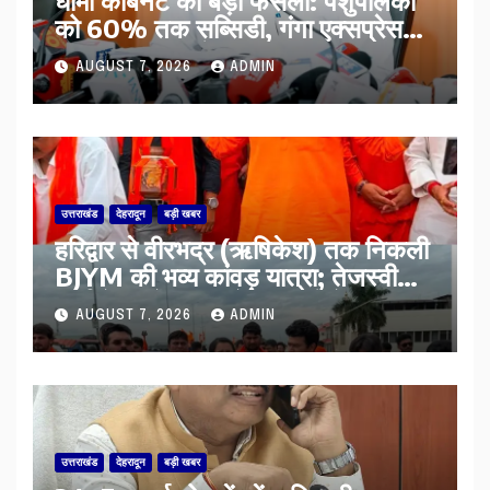
को 60% तक सब्सिडी, गंगा एक्सप्रेसवे
का हरिद्वार तक होगा विस्तार
AUGUST 7, 2026
ADMIN
उत्तराखंड
देहरादून
बड़ी खबर
​हरिद्वार से वीरभद्र (ऋषिकेश) तक निकली
BJYM की भव्य कांवड़ यात्रा; तेजस्वी
सूर्या ने की देश व प्रदेशवासियों के कल्याण
AUGUST 7, 2026
ADMIN
की कामना
उत्तराखंड
देहरादून
बड़ी खबर