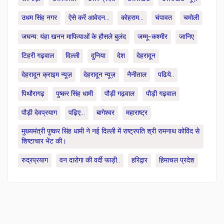
उधम सिंह नगर
ऐसे करें आवेदन...
कोहराम...
चंपावत
चमोली
जघन्य: यंहा खनन माफियाओं के हौसले बुलंद
जम्मू-कश्मीर
जानिए
टिहरी गढ़वाल
दिल्ली
दुनिया
देश
देहरादून
देहरादून क्राइम न्यूज़
देहरादून न्यूज़
नैनीताल
पढिये..
पिथौरागढ़
पुष्कर सिंह धामी
पौड़ी गढ़वाल
पौड़ी गढ़वाल
पौड़ी देवप्रयाग
पढ़िए...
बागेश्वर
महाराष्ट्र
मुख्यमंत्री पुष्कर सिंह धामी ने नई दिल्ली में राष्ट्रपति श्री रामनाथ कोविंद से
शिष्टाचार भेंट की।
रुद्रप्रयाग
वन दारोगा की वर्दी फाड़ी..
हरिद्वार
हिमाचल प्रदेश