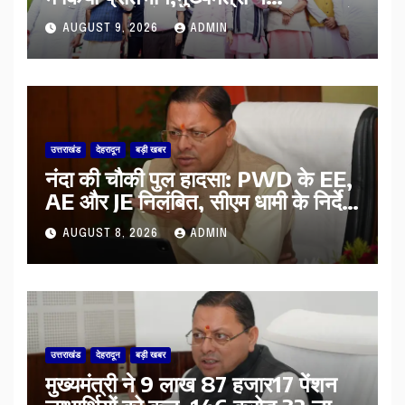
प्रदेशवासियों से स्वतंत्रता दिवस पर अपने
AUGUST 9, 2026
ADMIN
घरों में तिरंगा फहराने का किया आवाह्न
उत्तराखंड
देहरादून
बड़ी खबर
नंदा की चौकी पुल हादसा: PWD के EE,
AE और JE निलंबित, सीएम धामी के निर्देश
पर सख्त कार्रवाई
AUGUST 8, 2026
ADMIN
उत्तराखंड
देहरादून
बड़ी खबर
मुख्यमंत्री ने 9 लाख 87 हजार17 पेंशन