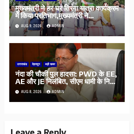
मुख्यमंत्री ने हर घर तिरंगा यात्रा कार्यक्रम
में किया प्रतिभाग,मुख्यमंत्री ने
प्रदेशवासियों से स्वतंत्रता दिवस पर अपने
AUG 9, 2026
ADMIN
घरों में तिरंगा फहराने का किया आवाह्न
उत्तराखंड
देहरादून
बड़ी खबर
नंदा की चौकी पुल हादसा: PWD के EE,
AE और JE निलंबित, सीएम धामी के निर्देश
पर सख्त कार्रवाई
AUG 8, 2026
ADMIN
Leave a Reply