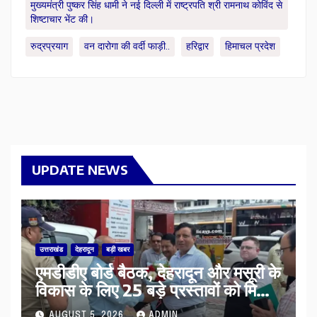
मुख्यमंत्री पुष्कर सिंह धामी ने नई दिल्ली में राष्ट्रपति श्री रामनाथ कोविंद से
शिष्टाचार भेंट की।
रुद्रप्रयाग
वन दारोगा की वर्दी फाड़ी..
हरिद्वार
हिमाचल प्रदेश
UPDATE NEWS
उत्तराखंड
देहरादून
बड़ी खबर
एमडीडीए बोर्ड बैठक, देहरादून और मसूरी के
विकास के लिए 25 बड़े प्रस्तावों को मिली
हरी झंडी
AUGUST 5, 2026
ADMIN