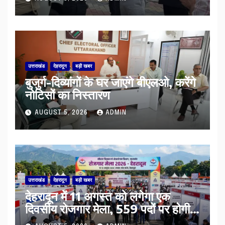
उत्तराखंड
देहरादून
बड़ी खबर
बुजुर्ग-दिव्यांगों के घर जाएंगे बीएलओ, करेंगे
नोटिसों का निस्तारण
AUGUST 5, 2026
ADMIN
उत्तराखंड
देहरादून
बड़ी खबर
​देहरादून में 11 अगस्त को लगेगा एक
दिवसीय रोजगार मेला, 559 पदों पर होगी
भर्ती