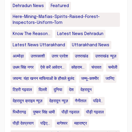
Dehradun News
Featured
Here-Mining-Mafias-Spirits-Raised-Forest-
Inspectors-Uniform-Torn
Know The Reason...
Latest News Dehradun
Latest News Uttarakhand
Uttarakhand News
अल्मोड़ा
उत्तरकाशी
उत्तर प्रदेश
उत्तराखंड
उत्तराखंड न्यूज़
उधम सिंह नगर
ऐसे करें आवेदन...
कोहराम...
चंपावत
चमोली
जघन्य: यंहा खनन माफियाओं के हौसले बुलंद
जम्मू-कश्मीर
जानिए
टिहरी गढ़वाल
दिल्ली
दुनिया
देश
देहरादून
देहरादून क्राइम न्यूज़
देहरादून न्यूज़
नैनीताल
पढिये..
पिथौरागढ़
पुष्कर सिंह धामी
पौड़ी गढ़वाल
पौड़ी गढ़वाल
पौड़ी देवप्रयाग
पढ़िए...
बागेश्वर
महाराष्ट्र