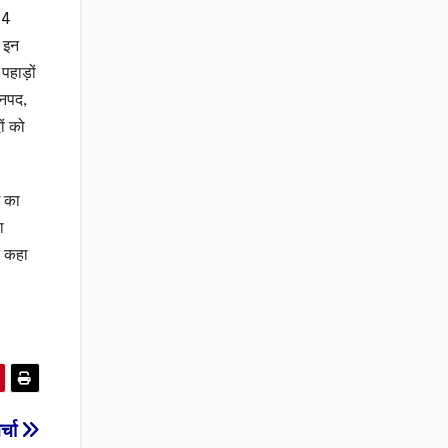
 4
क इन
 पहाड़ों
जनपद,
ों को
ि का
ा
े कहा
र्चा