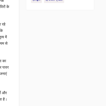
सखी
िरों के
ा रहे
 के
्व में
्यम से
ता का
लर पावर
जनाएं
्शी और
ा है।