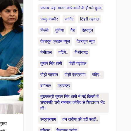
जघन्य: यंहा खनन माफियाओं के हौसले बुलंद
जम्मू-कश्मीर
जानिए
टिहरी गढ़वाल
दिल्ली
दुनिया
देश
देहरादून
देहरादून क्राइम न्यूज़
देहरादून न्यूज़
नैनीताल
पढिये..
पिथौरागढ़
पुष्कर सिंह धामी
पौड़ी गढ़वाल
पौड़ी गढ़वाल
पौड़ी देवप्रयाग
पढ़िए...
बागेश्वर
महाराष्ट्र
मुख्यमंत्री पुष्कर सिंह धामी ने नई दिल्ली में
राष्ट्रपति श्री रामनाथ कोविंद से शिष्टाचार भेंट
की।
रुद्रप्रयाग
वन दारोगा की वर्दी फाड़ी..
मुख्य
हरिद्वार
हिमाचल प्रदेश