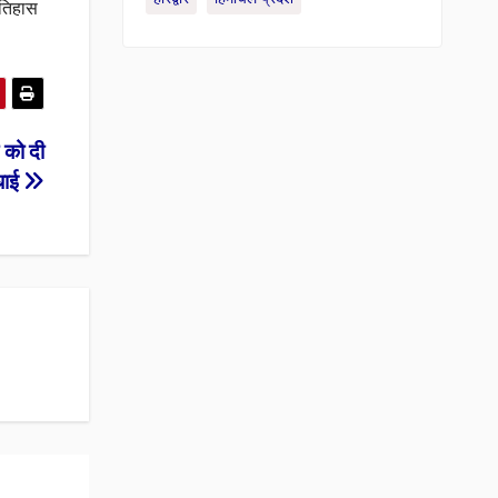
इतिहास
ा को दी
धाई