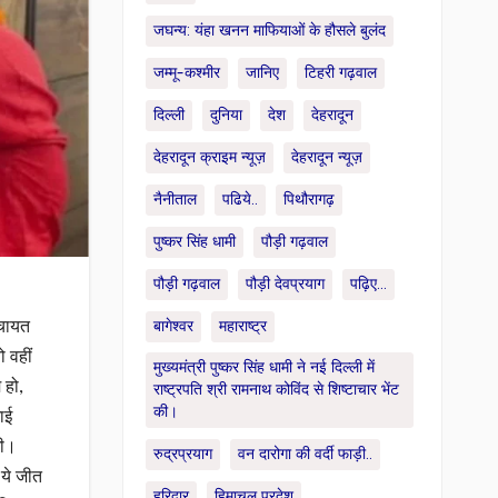
जघन्य: यंहा खनन माफियाओं के हौसले बुलंद
जम्मू-कश्मीर
जानिए
टिहरी गढ़वाल
दिल्ली
दुनिया
देश
देहरादून
देहरादून क्राइम न्यूज़
देहरादून न्यूज़
नैनीताल
पढिये..
पिथौरागढ़
पुष्कर सिंह धामी
पौड़ी गढ़वाल
पौड़ी गढ़वाल
पौड़ी देवप्रयाग
पढ़िए...
ंचायत
बागेश्वर
महाराष्ट्र
 वहीं
मुख्यमंत्री पुष्कर सिंह धामी ने नई दिल्ली में
 हो,
राष्ट्रपति श्री रामनाथ कोविंद से शिष्टाचार भेंट
की।
ाई
गी।
रुद्रप्रयाग
वन दारोगा की वर्दी फाड़ी..
 ये जीत
हरिद्वार
हिमाचल प्रदेश