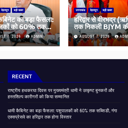
देहरादून
बड़ी खबर
उत्तराखंड
देहरादून
बड़ी खबर
कैबिनेट का बड़ा फैसला:
​हरिद्वार से वीरभद्र (
ालकों को 60% तक
तक निकली BJYM की 
ी, गंगा एक्सप्रेसवे का
कांवड़ यात्रा; तेजस्वी सू
ST 7, 2026
ADMIN
AUGUST 7, 2026
ADM
ार तक होगा विस्तार
की देश व प्रदेशवासियों
कल्याण की कामना
RECENT
राष्ट्रीय हथकरघा दिवस पर मुख्यमंत्री धामी ने उत्कृष्ट बुनकरों और
हस्तशिल्प कारीगरों को किया सम्मानित
​धामी कैबिनेट का बड़ा फैसला: पशुपालकों को 60% तक सब्सिडी, गंगा
एक्सप्रेसवे का हरिद्वार तक होगा विस्तार