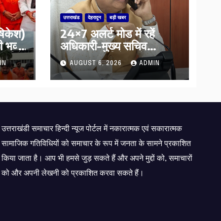
उत्तराखंड
देहरादून
बड़ी खबर
ऋषिकेश)
24×7 अलर्ट मोड में रहें
भव्य
अधिकारी-मुख्य सचिव
र्या ने
मानसून-एसईओसी से मुख्य
IN
AUGUST 6, 2026
ADMIN
 के
सचिव ने की विस्तृत समीक्षा
कहा-बंद सड़कों को शीघ्र
खोला जाए, लोगों को न हो
दिक्कत
उत्तराखंडी समाचार हिन्दी न्यूज पोर्टल में नकारात्मक एवं सकारात्मक
सामाजिक गतिविधियों को समाचार के रूप में जनता के सामने प्रकाशित
किया जाता है। आप भी हमसे जुड़ सकते हैं और अपने मुद्दों को, समाचारों
को और अपनी लेखनी को प्रकाशित करवा सकते हैं।