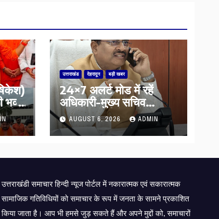
उत्तराखंड
देहरादून
बड़ी खबर
ऋषिकेश)
24×7 अलर्ट मोड में रहें
भव्य
अधिकारी-मुख्य सचिव
र्या ने
मानसून-एसईओसी से मुख्य
IN
AUGUST 6, 2026
ADMIN
 के
सचिव ने की विस्तृत समीक्षा
कहा-बंद सड़कों को शीघ्र
खोला जाए, लोगों को न हो
दिक्कत
उत्तराखंडी समाचार हिन्दी न्यूज पोर्टल में नकारात्मक एवं सकारात्मक
सामाजिक गतिविधियों को समाचार के रूप में जनता के सामने प्रकाशित
किया जाता है। आप भी हमसे जुड़ सकते हैं और अपने मुद्दों को, समाचारों