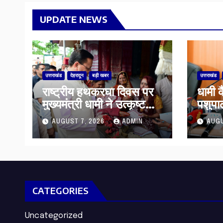
UPDATE NEWS
उत्तराखंड
देहरादून
बड़ी खबर
उत्तराखंड
राष्ट्रीय हथकरघा दिवस पर
​धामी 
मुख्यमंत्री धामी ने उत्कृष्ट
पशुप
बुनकरों और हस्तशिल्प
सब्सिड
AUGUST 7, 2026
ADMIN
AUGU
कारीगरों को किया सम्मानित
हरिद्व
CATEGORIES
Uncategorized