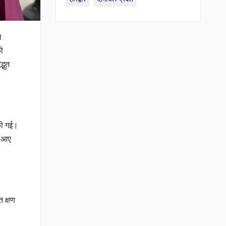
ि
की
्भुत
 की गई।
र आए
त क्षण