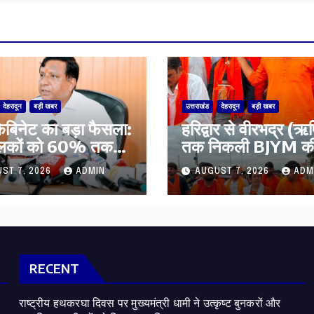
देहरादून
बड़ी खबर
उत्तराखंड
देहरादून
बड़ी खबर
कैबिनेट का बड़ा फैसला:
​हरिद्वार से वीरभद्र (
ालकों को 60% तक
तक निकली BJYM की 
ी, गंगा एक्सप्रेसवे का
कांवड़ यात्रा; तेजस्वी सू
ST 7, 2026
ADMIN
AUGUST 7, 2026
ADM
ार तक होगा विस्तार
की देश व प्रदेशवासियों
कल्याण की कामना
RECENT
राष्ट्रीय हथकरघा दिवस पर मुख्यमंत्री धामी ने उत्कृष्ट बुनकरों और