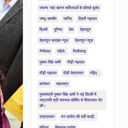
जघन्य: यंहा खनन माफियाओं के हौसले बुलंद
जम्मू-कश्मीर
जानिए
टिहरी गढ़वाल
दिल्ली
दुनिया
देश
देहरादून
देहरादून क्राइम न्यूज़
देहरादून न्यूज़
नैनीताल
पढिये..
पिथौरागढ़
पुष्कर सिंह धामी
पौड़ी गढ़वाल
पौड़ी गढ़वाल
पौड़ी देवप्रयाग
पढ़िए...
बागेश्वर
महाराष्ट्र
मुख्यमंत्री पुष्कर सिंह धामी ने नई दिल्ली में
राष्ट्रपति श्री रामनाथ कोविंद से शिष्टाचार भेंट
की।
रुद्रप्रयाग
वन दारोगा की वर्दी फाड़ी..
हरिद्वार
हिमाचल प्रदेश