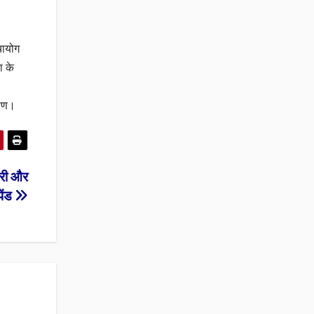
चायोग
ा के
ूषण।
ारी और
ेंड