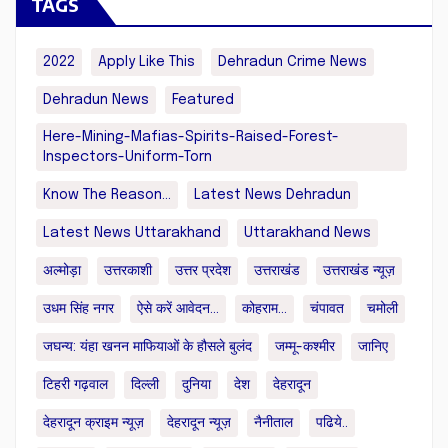
TAGS
2022
Apply Like This
Dehradun Crime News
Dehradun News
Featured
Here-Mining-Mafias-Spirits-Raised-Forest-
Inspectors-Uniform-Torn
Know The Reason...
Latest News Dehradun
Latest News Uttarakhand
Uttarakhand News
अल्मोड़ा
उत्तरकाशी
उत्तर प्रदेश
उत्तराखंड
उत्तराखंड न्यूज़
उधम सिंह नगर
ऐसे करें आवेदन...
कोहराम...
चंपावत
चमोली
जघन्य: यंहा खनन माफियाओं के हौसले बुलंद
जम्मू-कश्मीर
जानिए
टिहरी गढ़वाल
दिल्ली
दुनिया
देश
देहरादून
देहरादून क्राइम न्यूज़
देहरादून न्यूज़
नैनीताल
पढिये..