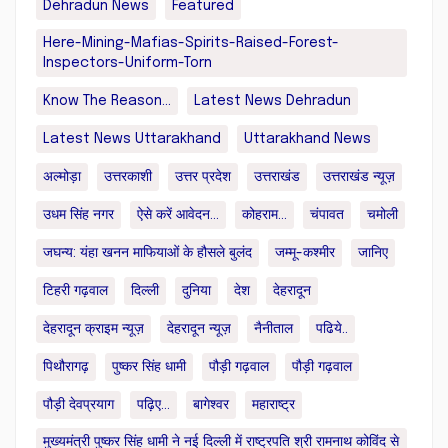
Dehradun News
Featured
Here-Mining-Mafias-Spirits-Raised-Forest-
Inspectors-Uniform-Torn
Know The Reason...
Latest News Dehradun
Latest News Uttarakhand
Uttarakhand News
अल्मोड़ा
उत्तरकाशी
उत्तर प्रदेश
उत्तराखंड
उत्तराखंड न्यूज़
उधम सिंह नगर
ऐसे करें आवेदन...
कोहराम...
चंपावत
चमोली
जघन्य: यंहा खनन माफियाओं के हौसले बुलंद
जम्मू-कश्मीर
जानिए
टिहरी गढ़वाल
दिल्ली
दुनिया
देश
देहरादून
देहरादून क्राइम न्यूज़
देहरादून न्यूज़
नैनीताल
पढिये..
पिथौरागढ़
पुष्कर सिंह धामी
पौड़ी गढ़वाल
पौड़ी गढ़वाल
पौड़ी देवप्रयाग
पढ़िए...
बागेश्वर
महाराष्ट्र
मुख्यमंत्री पुष्कर सिंह धामी ने नई दिल्ली में राष्ट्रपति श्री रामनाथ कोविंद से