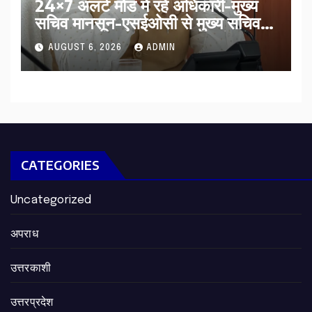
24×7 अलर्ट मोड में रहें अधिकारी-मुख्य
सचिव मानसून-एसईओसी से मुख्य सचिव ने
की विस्तृत समीक्षा कहा-बंद सड़कों को
AUGUST 6, 2026
ADMIN
शीघ्र खोला जाए, लोगों को न हो दिक्कत
CATEGORIES
Uncategorized
अपराध
उत्तरकाशी
उत्तरप्रदेश