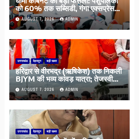
​धामी कैबिनेट का बड़ा फैसला: पशुपालकों
को 60% तक सब्सिडी, गंगा एक्सप्रेसवे
का हरिद्वार तक होगा विस्तार
AUGUST 7, 2026
ADMIN
उत्तराखंड
देहरादून
बड़ी खबर
​हरिद्वार से वीरभद्र (ऋषिकेश) तक निकली
BJYM की भव्य कांवड़ यात्रा; तेजस्वी
सूर्या ने की देश व प्रदेशवासियों के कल्याण
AUGUST 7, 2026
ADMIN
की कामना
उत्तराखंड
देहरादून
बड़ी खबर