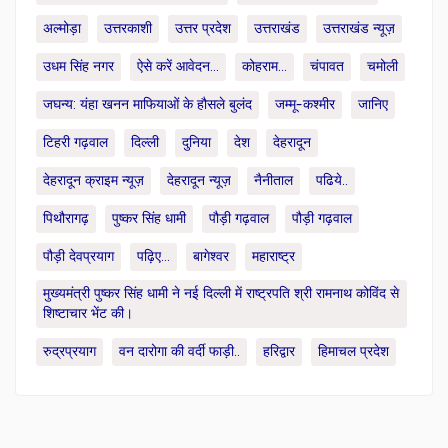
अल्मोड़ा
उत्तरकाशी
उत्तर प्रदेश
उत्तराखंड
उत्तराखंड न्यूज़
उधम सिंह नगर
ऐसे करें आवेदन...
कोहराम...
चंपावत
चमोली
जघन्य: यंहा खनन माफियाओं के हौसले बुलंद
जम्मू-कश्मीर
जानिए
टिहरी गढ़वाल
दिल्ली
दुनिया
देश
देहरादून
देहरादून क्राइम न्यूज़
देहरादून न्यूज़
नैनीताल
पढिये..
पिथौरागढ़
पुष्कर सिंह धामी
पौड़ी गढ़वाल
पौड़ी गढ़वाल
पौड़ी देवप्रयाग
पढ़िए...
बागेश्वर
महाराष्ट्र
मुख्यमंत्री पुष्कर सिंह धामी ने नई दिल्ली में राष्ट्रपति श्री रामनाथ कोविंद से
शिष्टाचार भेंट की।
रुद्रप्रयाग
वन दारोगा की वर्दी फाड़ी..
हरिद्वार
हिमाचल प्रदेश