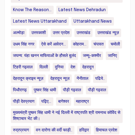
Know The Reason...
Latest News Dehradun
Latest News Uttarakhand
Uttarakhand News
अल्मोड़ा
उत्तरकाशी
उत्तर प्रदेश
उत्तराखंड
उत्तराखंड न्यूज़
उधम सिंह नगर
ऐसे करें आवेदन...
कोहराम...
चंपावत
चमोली
जघन्य: यंहा खनन माफियाओं के हौसले बुलंद
जम्मू-कश्मीर
जानिए
टिहरी गढ़वाल
दिल्ली
दुनिया
देश
देहरादून
देहरादून क्राइम न्यूज़
देहरादून न्यूज़
नैनीताल
पढिये..
पिथौरागढ़
पुष्कर सिंह धामी
पौड़ी गढ़वाल
पौड़ी गढ़वाल
पौड़ी देवप्रयाग
पढ़िए...
बागेश्वर
महाराष्ट्र
मुख्यमंत्री पुष्कर सिंह धामी ने नई दिल्ली में राष्ट्रपति श्री रामनाथ कोविंद से
शिष्टाचार भेंट की।
रुद्रप्रयाग
वन दारोगा की वर्दी फाड़ी..
हरिद्वार
हिमाचल प्रदेश