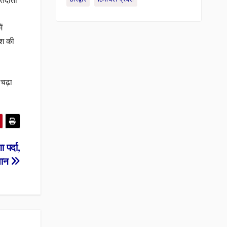
मतदाता
ं
िश की
चढ़ा
 पर्दा,
्यान