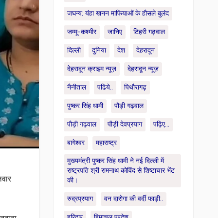
जघन्य: यंहा खनन माफियाओं के हौसले बुलंद
जम्मू-कश्मीर
जानिए
टिहरी गढ़वाल
दिल्ली
दुनिया
देश
देहरादून
देहरादून क्राइम न्यूज़
देहरादून न्यूज़
नैनीताल
पढिये..
पिथौरागढ़
पुष्कर सिंह धामी
पौड़ी गढ़वाल
पौड़ी गढ़वाल
पौड़ी देवप्रयाग
पढ़िए...
बागेश्वर
महाराष्ट्र
मुख्यमंत्री पुष्कर सिंह धामी ने नई दिल्ली में
राष्ट्रपति श्री रामनाथ कोविंद से शिष्टाचार भेंट
लवार
की।
रुद्रप्रयाग
वन दारोगा की वर्दी फाड़ी..
हरिद्वार
हिमाचल प्रदेश