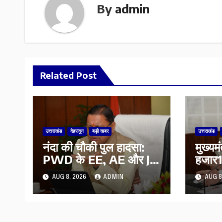
By
admin
Related Post
उत्तराखंड
देहरादून
बड़ी खबर
उत्तराखंड
नंदा की चौकी पुल हादसा:
मुख्यम
PWD के EE, AE और JE
हजार17
निलंबित, सीएम धामी के
कुल 
AUG 8, 2026
ADMIN
AUG 8
निर्देश पर सख्त कार्रवाई
की पें
भुगता