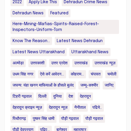
2022
Apply Like This
Dehradun Crime News
Dehradun News
Featured
Here-Mining-Mafias-Spirits-Raised-Forest-
Inspectors-Uniform-Torn
Know The Reason...
Latest News Dehradun
Latest News Uttarakhand
Uttarakhand News
अल्मोड़ा
उत्तरकाशी
उत्तर प्रदेश
उत्तराखंड
उत्तराखंड न्यूज़
उधम सिंह नगर
ऐसे करें आवेदन...
कोहराम...
चंपावत
चमोली
जघन्य: यंहा खनन माफियाओं के हौसले बुलंद
जम्मू-कश्मीर
जानिए
टिहरी गढ़वाल
दिल्ली
दुनिया
देश
देहरादून
देहरादून क्राइम न्यूज़
देहरादून न्यूज़
नैनीताल
पढिये..
पिथौरागढ़
पुष्कर सिंह धामी
पौड़ी गढ़वाल
पौड़ी गढ़वाल
पौड़ी देवप्रयाग
पढ़िए...
बागेश्वर
महाराष्ट्र