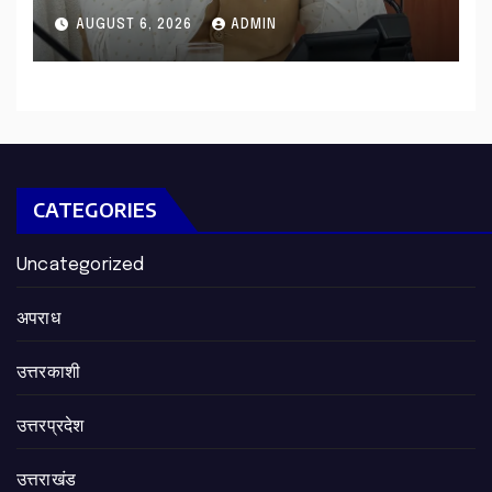
की विस्तृत समीक्षा कहा-बंद सड़कों को
AUGUST 6, 2026
ADMIN
शीघ्र खोला जाए, लोगों को न हो दिक्कत
CATEGORIES
Uncategorized
अपराध
उत्तरकाशी
उत्तरप्रदेश
उत्तराखंड