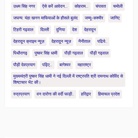
उधम सिंह नगर
ऐसे करें आवेदन...
कोहराम...
चंपावत
चमोली
जघन्य: यंहा खनन माफियाओं के हौसले बुलंद
जम्मू-कश्मीर
जानिए
टिहरी गढ़वाल
दिल्ली
दुनिया
देश
देहरादून
देहरादून क्राइम न्यूज़
देहरादून न्यूज़
नैनीताल
पढिये..
पिथौरागढ़
पुष्कर सिंह धामी
पौड़ी गढ़वाल
पौड़ी गढ़वाल
पौड़ी देवप्रयाग
पढ़िए...
बागेश्वर
महाराष्ट्र
मुख्यमंत्री पुष्कर सिंह धामी ने नई दिल्ली में राष्ट्रपति श्री रामनाथ कोविंद से
शिष्टाचार भेंट की।
रुद्रप्रयाग
वन दारोगा की वर्दी फाड़ी..
हरिद्वार
हिमाचल प्रदेश