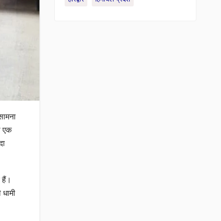
 सामना
ी एक
दा
 हैं।
ी धामी