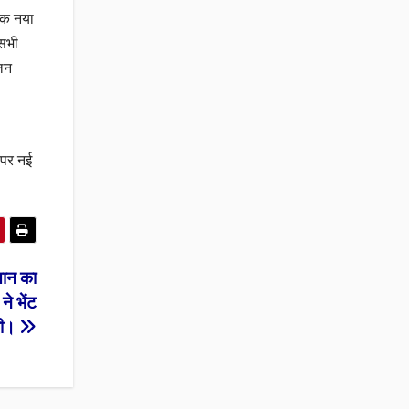
ो एक नया
 सभी
कलन
े पर नई
कसान का
े भेंट
ी।