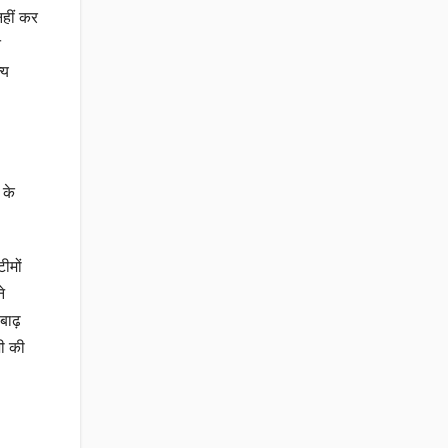
नहीं कर
त
्य
 के
ीमों
े
बाढ़
भी की