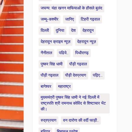
जघन्य: यंहा खनन माफियाओं के हौसले बुलंद
जम्मू-कश्मीर
जानिए
टिहरी गढ़वाल
दिल्ली
दुनिया
देश
देहरादून
देहरादून क्राइम न्यूज़
देहरादून न्यूज़
नैनीताल
पढिये..
पिथौरागढ़
पुष्कर सिंह धामी
पौड़ी गढ़वाल
पौड़ी गढ़वाल
पौड़ी देवप्रयाग
पढ़िए...
बागेश्वर
महाराष्ट्र
मुख्यमंत्री पुष्कर सिंह धामी ने नई दिल्ली में
राष्ट्रपति श्री रामनाथ कोविंद से शिष्टाचार भेंट
की।
रुद्रप्रयाग
वन दारोगा की वर्दी फाड़ी..
हरिद्वार
हिमाचल प्रदेश