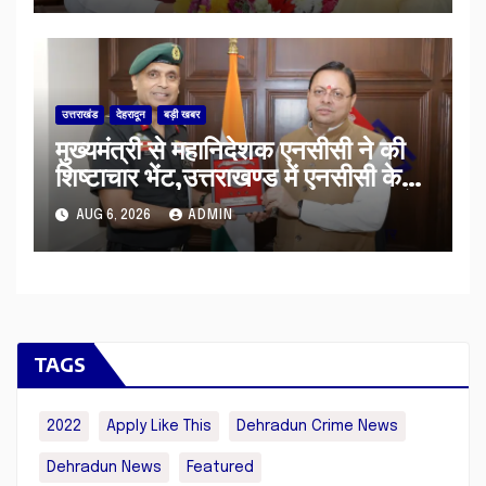
मुलाकात
उत्तराखंड
देहरादून
बड़ी खबर
मुख्यमंत्री से महानिदेशक एनसीसी ने की
शिष्टाचार भेंट,उत्तराखण्ड में एनसीसी के
विस्तार एवं आधुनिक आधारभूत संरचना के
AUG 6, 2026
ADMIN
विकास पर हुई महत्वपूर्ण चर्चा
TAGS
2022
Apply Like This
Dehradun Crime News
Dehradun News
Featured