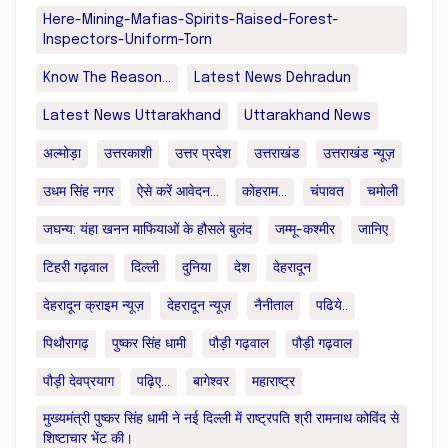
Here-Mining-Mafias-Spirits-Raised-Forest-
Inspectors-Uniform-Torn
Know The Reason...
Latest News Dehradun
Latest News Uttarakhand
Uttarakhand News
अल्मोड़ा
उत्तरकाशी
उत्तर प्रदेश
उत्तराखंड
उत्तराखंड न्यूज़
उधम सिंह नगर
ऐसे करें आवेदन...
कोहराम...
चंपावत
चमोली
जघन्य: यंहा खनन माफियाओं के हौसले बुलंद
जम्मू-कश्मीर
जानिए
टिहरी गढ़वाल
दिल्ली
दुनिया
देश
देहरादून
देहरादून क्राइम न्यूज़
देहरादून न्यूज़
नैनीताल
पढिये..
पिथौरागढ़
पुष्कर सिंह धामी
पौड़ी गढ़वाल
पौड़ी गढ़वाल
पौड़ी देवप्रयाग
पढ़िए...
बागेश्वर
महाराष्ट्र
मुख्यमंत्री पुष्कर सिंह धामी ने नई दिल्ली में राष्ट्रपति श्री रामनाथ कोविंद से
शिष्टाचार भेंट की।