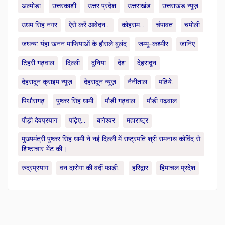
अल्मोड़ा
उत्तरकाशी
उत्तर प्रदेश
उत्तराखंड
उत्तराखंड न्यूज़
उधम सिंह नगर
ऐसे करें आवेदन...
कोहराम...
चंपावत
चमोली
जघन्य: यंहा खनन माफियाओं के हौसले बुलंद
जम्मू-कश्मीर
जानिए
टिहरी गढ़वाल
दिल्ली
दुनिया
देश
देहरादून
देहरादून क्राइम न्यूज़
देहरादून न्यूज़
नैनीताल
पढिये..
पिथौरागढ़
पुष्कर सिंह धामी
पौड़ी गढ़वाल
पौड़ी गढ़वाल
पौड़ी देवप्रयाग
पढ़िए...
बागेश्वर
महाराष्ट्र
मुख्यमंत्री पुष्कर सिंह धामी ने नई दिल्ली में राष्ट्रपति श्री रामनाथ कोविंद से
शिष्टाचार भेंट की।
रुद्रप्रयाग
वन दारोगा की वर्दी फाड़ी..
हरिद्वार
हिमाचल प्रदेश