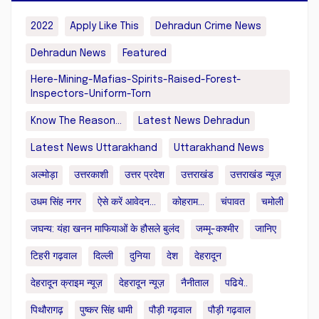
2022
Apply Like This
Dehradun Crime News
Dehradun News
Featured
Here-Mining-Mafias-Spirits-Raised-Forest-
Inspectors-Uniform-Torn
Know The Reason...
Latest News Dehradun
Latest News Uttarakhand
Uttarakhand News
अल्मोड़ा
उत्तरकाशी
उत्तर प्रदेश
उत्तराखंड
उत्तराखंड न्यूज़
उधम सिंह नगर
ऐसे करें आवेदन...
कोहराम...
चंपावत
चमोली
जघन्य: यंहा खनन माफियाओं के हौसले बुलंद
जम्मू-कश्मीर
जानिए
टिहरी गढ़वाल
दिल्ली
दुनिया
देश
देहरादून
देहरादून क्राइम न्यूज़
देहरादून न्यूज़
नैनीताल
पढिये..
पिथौरागढ़
पुष्कर सिंह धामी
पौड़ी गढ़वाल
पौड़ी गढ़वाल