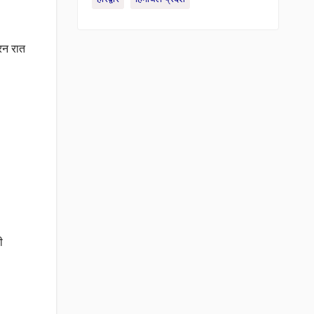
रन रात
ी