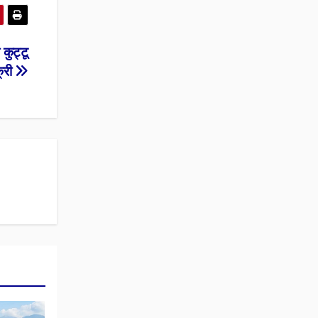
 कुट्टू
्री