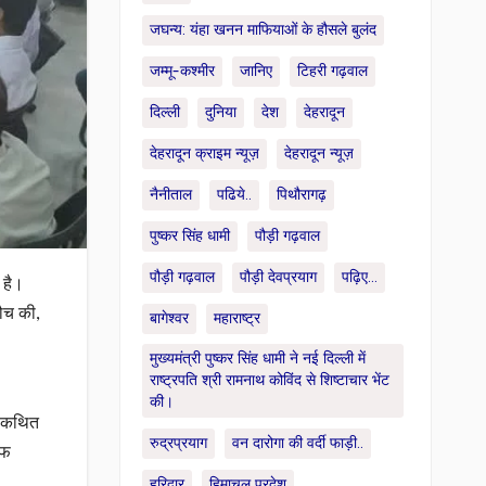
जघन्य: यंहा खनन माफियाओं के हौसले बुलंद
जम्मू-कश्मीर
जानिए
टिहरी गढ़वाल
दिल्ली
दुनिया
देश
देहरादून
देहरादून क्राइम न्यूज़
देहरादून न्यूज़
नैनीताल
पढिये..
पिथौरागढ़
पुष्कर सिंह धामी
पौड़ी गढ़वाल
पौड़ी गढ़वाल
पौड़ी देवप्रयाग
पढ़िए...
 है।
लौच की,
बागेश्वर
महाराष्ट्र
मुख्यमंत्री पुष्कर सिंह धामी ने नई दिल्ली में
राष्ट्रपति श्री रामनाथ कोविंद से शिष्टाचार भेंट
की।
ां कथित
रुद्रप्रयाग
वन दारोगा की वर्दी फाड़ी..
ाफ
हरिद्वार
हिमाचल प्रदेश