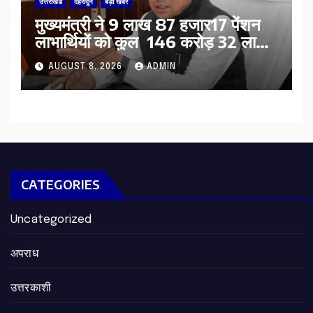
उत्तराखंड
देहरादून
बड़ी खबर
मुख्यमंत्री ने 9 लाख 87 हजार17 पेंशन
लाभार्थियों को कुल 146 करोड़ 32 लाख
की पेंशन राशि का किया भुगतान
AUGUST 8, 2026
ADMIN
CATEGORIES
Uncategorized
अपराध
उत्तरकाशी