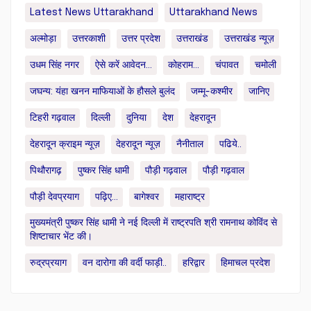
Latest News Uttarakhand
Uttarakhand News
अल्मोड़ा
उत्तरकाशी
उत्तर प्रदेश
उत्तराखंड
उत्तराखंड न्यूज़
उधम सिंह नगर
ऐसे करें आवेदन...
कोहराम...
चंपावत
चमोली
जघन्य: यंहा खनन माफियाओं के हौसले बुलंद
जम्मू-कश्मीर
जानिए
टिहरी गढ़वाल
दिल्ली
दुनिया
देश
देहरादून
देहरादून क्राइम न्यूज़
देहरादून न्यूज़
नैनीताल
पढिये..
पिथौरागढ़
पुष्कर सिंह धामी
पौड़ी गढ़वाल
पौड़ी गढ़वाल
पौड़ी देवप्रयाग
पढ़िए...
बागेश्वर
महाराष्ट्र
मुख्यमंत्री पुष्कर सिंह धामी ने नई दिल्ली में राष्ट्रपति श्री रामनाथ कोविंद से
शिष्टाचार भेंट की।
रुद्रप्रयाग
वन दारोगा की वर्दी फाड़ी..
हरिद्वार
हिमाचल प्रदेश