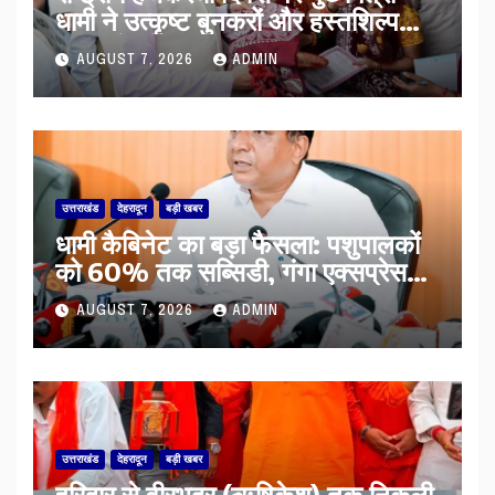
धामी ने उत्कृष्ट बुनकरों और हस्तशिल्प
कारीगरों को किया सम्मानित
AUGUST 7, 2026
ADMIN
उत्तराखंड
देहरादून
बड़ी खबर
​धामी कैबिनेट का बड़ा फैसला: पशुपालकों
को 60% तक सब्सिडी, गंगा एक्सप्रेसवे
का हरिद्वार तक होगा विस्तार
AUGUST 7, 2026
ADMIN
उत्तराखंड
देहरादून
बड़ी खबर
​हरिद्वार से वीरभद्र (ऋषिकेश) तक निकली