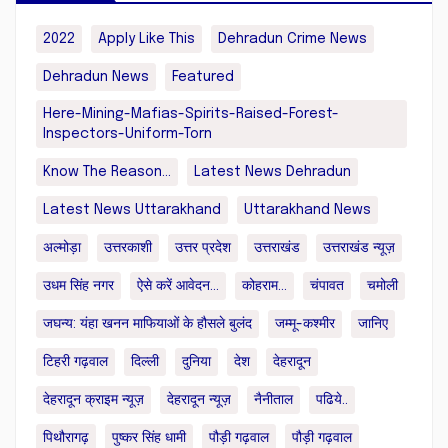
2022
Apply Like This
Dehradun Crime News
Dehradun News
Featured
Here-Mining-Mafias-Spirits-Raised-Forest-
Inspectors-Uniform-Torn
Know The Reason...
Latest News Dehradun
Latest News Uttarakhand
Uttarakhand News
अल्मोड़ा
उत्तरकाशी
उत्तर प्रदेश
उत्तराखंड
उत्तराखंड न्यूज़
उधम सिंह नगर
ऐसे करें आवेदन...
कोहराम...
चंपावत
चमोली
जघन्य: यंहा खनन माफियाओं के हौसले बुलंद
जम्मू-कश्मीर
जानिए
टिहरी गढ़वाल
दिल्ली
दुनिया
देश
देहरादून
देहरादून क्राइम न्यूज़
देहरादून न्यूज़
नैनीताल
पढिये..
पिथौरागढ़
पुष्कर सिंह धामी
पौड़ी गढ़वाल
पौड़ी गढ़वाल