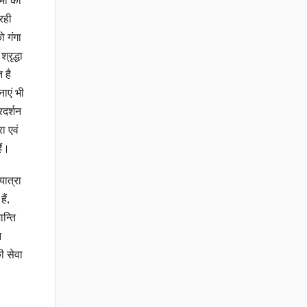
 भी की
 रही
ो गंगा
रृद्धा
 है
नाएं भी
रदर्शन
ा एवं
ैं।
यात्रा
ैं,
न्ति
न
ी सेवा