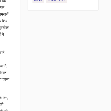
हा कि
लिस
मनायें
े शिव
 प्रतीक
 ने
ाहें
र आदि
ीमांत
या जाना
के लिए
पकी