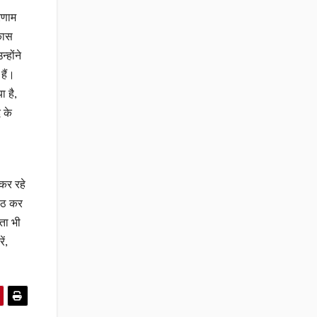
िणाम
िकास
्होंने
हैं।
ा है,
 के
 कर रहे
पाठ कर
कता भी
ं,