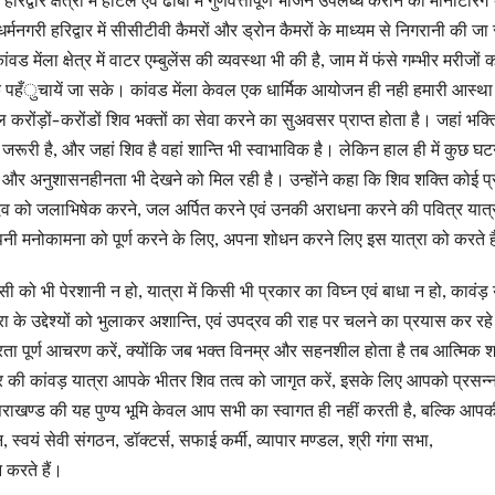
रिद्वार क्षेत्रों में होटल एवं ढाबों में गुणवत्तापूर्ण भोजन उपलब्ध कराने की मोनीटरिंग
धर्मनगरी हरिद्वार में सीसीटीवी कैमरों और ड्रोन कैमरों के माध्यम से निगरानी की जा
ंवड मेंला क्षेत्र में वाटर एम्बुलेंस की व्यवस्था भी की है, जाम में फंसे गम्भीर मरीजों क
 पहँुचायें जा सके। कांवड मेंला केवल एक धार्मिक आयोजन ही नही हमारी आस्था श्
रोंड़ों-करोंडों शिव भक्तों का सेवा करने का सुअवसर प्राप्त होता है। जहां भक्ति
जरूरी है, और जहां शिव है वहां शान्ति भी स्वाभाविक है। लेकिन हाल ही में कुछ घट
रव और अनुशासनहीनता भी देखने को मिल रही है। उन्होंने कहा कि शिव शक्ति कोई प्
ेव को जलाभिषेक करने, जल अर्पित करने एवं उनकी अराधना करने की पवित्र यात्र
 अपनी मनोकामना को पूर्ण करने के लिए, अपना शोधन करने लिए इस यात्रा को करते ह
को भी पेरशानी न हो, यात्रा में किसी भी प्रकार का विघ्न एवं बाधा न हो, कावंड़ 
ा के उद्देश्यों को भुलाकर अशान्ति, एवं उपद्रव की राह पर चलने का प्रयास कर रहे ह
रता पूर्ण आचरण करें, क्योंकि जब भक्त विनम्र और सहनशील होता है तब आत्मिक शा
 बार की कांवड़ यात्रा आपके भीतर शिव तत्व को जागृत करें, इसके लिए आपको प्रसन्
्तराखण्ड की यह पुण्य भूमि केवल आप सभी का स्वागत ही नहीं करती है, बल्कि आपक
वयं सेवी संगठन, डॉक्टर्स, सफाई कर्मी, व्यापार मण्डल, श्री गंगा सभा,
करते हैं।