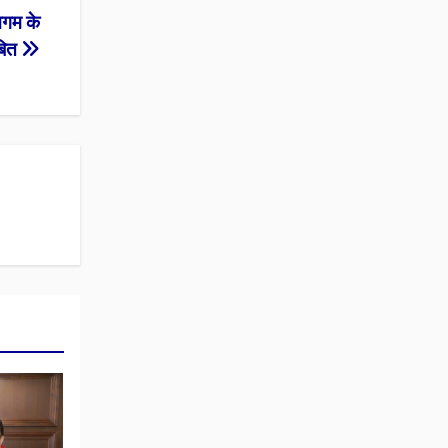
निगम के
बित