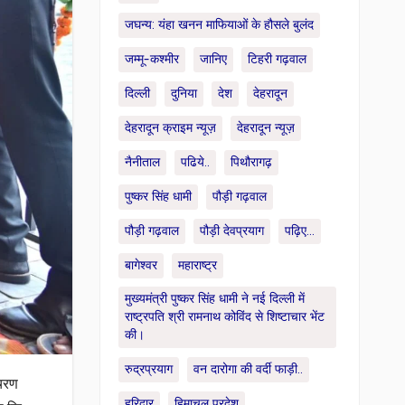
जघन्य: यंहा खनन माफियाओं के हौसले बुलंद
जम्मू-कश्मीर
जानिए
टिहरी गढ़वाल
दिल्ली
दुनिया
देश
देहरादून
देहरादून क्राइम न्यूज़
देहरादून न्यूज़
नैनीताल
पढिये..
पिथौरागढ़
पुष्कर सिंह धामी
पौड़ी गढ़वाल
पौड़ी गढ़वाल
पौड़ी देवप्रयाग
पढ़िए...
बागेश्वर
महाराष्ट्र
मुख्यमंत्री पुष्कर सिंह धामी ने नई दिल्ली में
राष्ट्रपति श्री रामनाथ कोविंद से शिष्टाचार भेंट
की।
रुद्रप्रयाग
वन दारोगा की वर्दी फाड़ी..
 चरण
हरिद्वार
हिमाचल प्रदेश