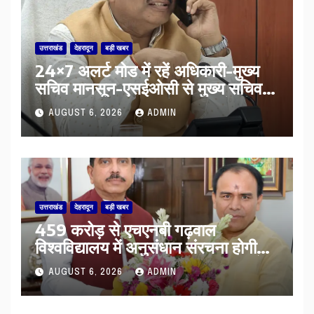
उत्तराखंड
देहरादून
बड़ी खबर
24×7 अलर्ट मोड में रहें अधिकारी-मुख्य
सचिव मानसून-एसईओसी से मुख्य सचिव ने
की विस्तृत समीक्षा कहा-बंद सड़कों को
AUGUST 6, 2026
ADMIN
शीघ्र खोला जाए, लोगों को न हो दिक्कत
उत्तराखंड
देहरादून
बड़ी खबर
459 करोड़ से एचएनबी गढ़वाल
विश्वविद्यालय में अनुसंधान संरचना होगी
सुदृढ,उच्च शिक्षा मंत्री धन सिंह रावत ने
AUGUST 6, 2026
ADMIN
नवनियुक्त केन्द्रीय शिक्षा मंत्री से की
मुलाकात