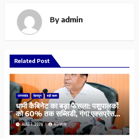
By
admin
Related Post
उत्तराखंड
देहरादून
बड़ी खबर
​धामी कैबिनेट का बड़ा फैसला: पशुपालकों
को 60% तक सब्सिडी, गंगा एक्सप्रेसवे
का हरिद्वार तक होगा विस्तार
AUG 7, 2026
ADMIN