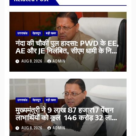
उत्तराखंड
देहरादून
बड़ी खबर
नंदा की चौकी पुल हादसा: PWD के EE,
AE और JE निलंबित, सीएम धामी के निर्देश
पर सख्त कार्रवाई
AUG 8, 2026
ADMIN
उत्तराखंड
देहरादून
बड़ी खबर
मुख्यमंत्री ने 9 लाख 87 हजार17 पेंशन
लाभार्थियों को कुल 146 करोड़ 32 लाख
की पेंशन राशि का किया भुगतान
AUG 8, 2026
ADMIN