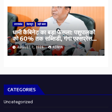
उत्तराखंड
देहरादून
बड़ी खबर
​धामी कैबिनेट का बड़ा फैसला: पशुपालकों
को 60% तक सब्सिडी, गंगा एक्सप्रेसवे
का हरिद्वार तक होगा विस्तार
AUGUST 7, 2026
ADMIN
CATEGORIES
Uncategorized