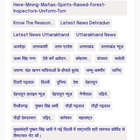
Here-Mining-Mafias-Spirits-Raised-Forest-
Inspectors-Uniform-Torn
Know The Reason...
Latest News Dehradun
Latest News Uttarakhand
Uttarakhand News
अल्मोड़ा
उत्तरकाशी
उत्तर प्रदेश
उत्तराखंड
उत्तराखंड न्यूज़
उधम सिंह नगर
ऐसे करें आवेदन...
कोहराम...
चंपावत
चमोली
जघन्य: यंहा खनन माफियाओं के हौसले बुलंद
जम्मू-कश्मीर
जानिए
टिहरी गढ़वाल
दिल्ली
दुनिया
देश
देहरादून
देहरादून क्राइम न्यूज़
देहरादून न्यूज़
नैनीताल
पढिये..
पिथौरागढ़
पुष्कर सिंह धामी
पौड़ी गढ़वाल
पौड़ी गढ़वाल
पौड़ी देवप्रयाग
पढ़िए...
बागेश्वर
महाराष्ट्र
मुख्यमंत्री पुष्कर सिंह धामी ने नई दिल्ली में राष्ट्रपति श्री रामनाथ कोविंद से
शिष्टाचार भेंट की।