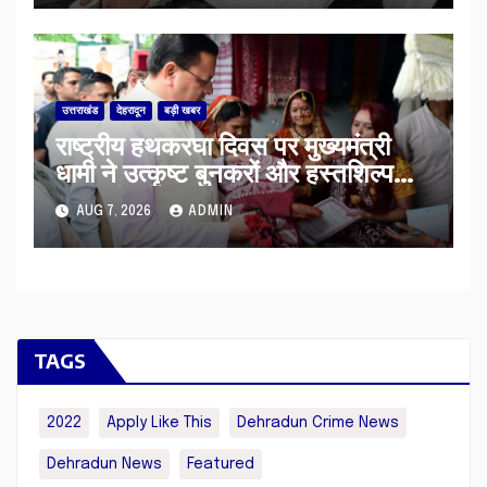
उत्तराखंड
देहरादून
बड़ी खबर
राष्ट्रीय हथकरघा दिवस पर मुख्यमंत्री
धामी ने उत्कृष्ट बुनकरों और हस्तशिल्प
कारीगरों को किया सम्मानित
AUG 7, 2026
ADMIN
TAGS
2022
Apply Like This
Dehradun Crime News
Dehradun News
Featured