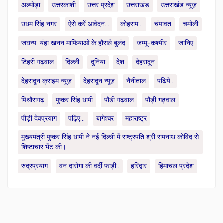
अल्मोड़ा
उत्तरकाशी
उत्तर प्रदेश
उत्तराखंड
उत्तराखंड न्यूज़
उधम सिंह नगर
ऐसे करें आवेदन...
कोहराम...
चंपावत
चमोली
जघन्य: यंहा खनन माफियाओं के हौसले बुलंद
जम्मू-कश्मीर
जानिए
टिहरी गढ़वाल
दिल्ली
दुनिया
देश
देहरादून
देहरादून क्राइम न्यूज़
देहरादून न्यूज़
नैनीताल
पढिये..
पिथौरागढ़
पुष्कर सिंह धामी
पौड़ी गढ़वाल
पौड़ी गढ़वाल
पौड़ी देवप्रयाग
पढ़िए...
बागेश्वर
महाराष्ट्र
मुख्यमंत्री पुष्कर सिंह धामी ने नई दिल्ली में राष्ट्रपति श्री रामनाथ कोविंद से
शिष्टाचार भेंट की।
रुद्रप्रयाग
वन दारोगा की वर्दी फाड़ी..
हरिद्वार
हिमाचल प्रदेश