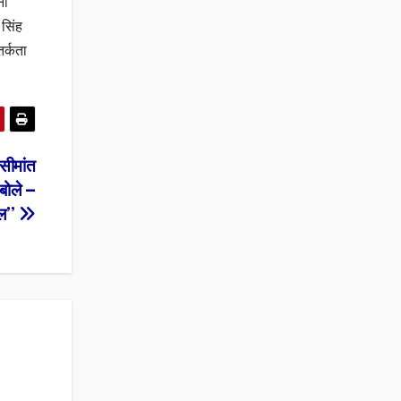
ना
 सिंह
तर्कता
 सीमांत
 बोले —
ंबल”