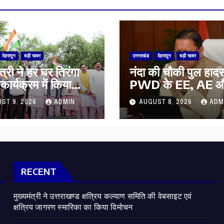
देहरादून
बड़ी खबर
उत्तराखंड
देहरादून
बड़ी खबर
ंत्री ने हर घर तिरंगा
नंदा की चौकी पुल हादस
 कार्यक्रम में किया
PWD के EE, AE औ
ाग,मुख्यमंत्री ने
निलंबित, सीएम धामी के 
ST 9, 2026
ADMIN
AUGUST 8, 2026
ADM
वासियों से स्वतंत्रता
पर सख्त कार्रवाई
र अपने घरों में तिरंगा
े का किया आवाह्न
RECENT
मुख्यमंत्री ने उत्तराखण्ड क्षत्रिय कल्याण समिति की वेबसाइट एवं
क्षत्रिय जागरण स्मारिका का किया विमोचन