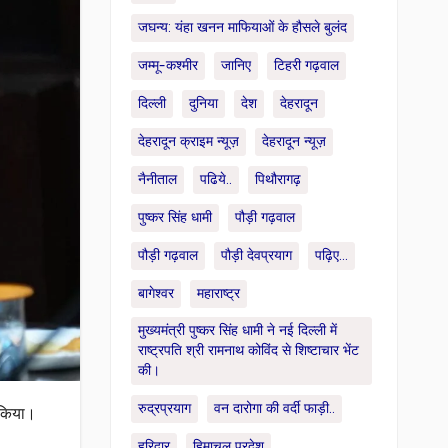
जघन्य: यंहा खनन माफियाओं के हौसले बुलंद
जम्मू-कश्मीर
जानिए
टिहरी गढ़वाल
दिल्ली
दुनिया
देश
देहरादून
देहरादून क्राइम न्यूज़
देहरादून न्यूज़
नैनीताल
पढिये..
पिथौरागढ़
पुष्कर सिंह धामी
पौड़ी गढ़वाल
पौड़ी गढ़वाल
पौड़ी देवप्रयाग
पढ़िए...
बागेश्वर
महाराष्ट्र
मुख्यमंत्री पुष्कर सिंह धामी ने नई दिल्ली में
राष्ट्रपति श्री रामनाथ कोविंद से शिष्टाचार भेंट
की।
रुद्रप्रयाग
वन दारोगा की वर्दी फाड़ी..
 किया।
हरिद्वार
हिमाचल प्रदेश