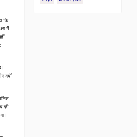
हा कि
य में
हीं
र
है।
 वर्षों
चालित
ंच की
होगा।