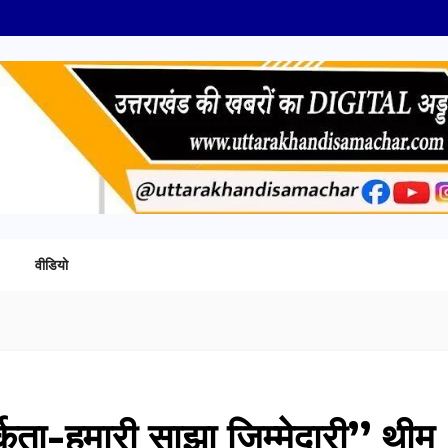
वीडियो
र्कता-हमारी साझा जिम्मेदारी’’ थीम