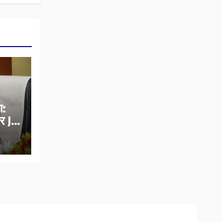
ा:
र JE