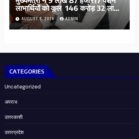
मुख्यमंत्री ने 9 लाख 87 हजार17 पेंशन
लाभार्थियों को कुल 146 करोड़ 32 लाख
की पेंशन राशि का किया भुगतान
AUGUST 8, 2026
ADMIN
CATEGORIES
Uncategorized
अपराध
उत्तरकाशी
उत्तरप्रदेश