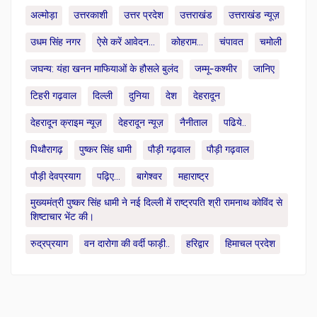
अल्मोड़ा
उत्तरकाशी
उत्तर प्रदेश
उत्तराखंड
उत्तराखंड न्यूज़
उधम सिंह नगर
ऐसे करें आवेदन...
कोहराम...
चंपावत
चमोली
जघन्य: यंहा खनन माफियाओं के हौसले बुलंद
जम्मू-कश्मीर
जानिए
टिहरी गढ़वाल
दिल्ली
दुनिया
देश
देहरादून
देहरादून क्राइम न्यूज़
देहरादून न्यूज़
नैनीताल
पढिये..
पिथौरागढ़
पुष्कर सिंह धामी
पौड़ी गढ़वाल
पौड़ी गढ़वाल
पौड़ी देवप्रयाग
पढ़िए...
बागेश्वर
महाराष्ट्र
मुख्यमंत्री पुष्कर सिंह धामी ने नई दिल्ली में राष्ट्रपति श्री रामनाथ कोविंद से
शिष्टाचार भेंट की।
रुद्रप्रयाग
वन दारोगा की वर्दी फाड़ी..
हरिद्वार
हिमाचल प्रदेश