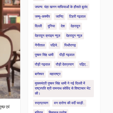
जघन्य: यंहा खनन माफियाओं के हौसले बुलंद
जम्मू-कश्मीर
जानिए
टिहरी गढ़वाल
दिल्ली
दुनिया
देश
देहरादून
देहरादून क्राइम न्यूज़
देहरादून न्यूज़
नैनीताल
पढिये..
पिथौरागढ़
पुष्कर सिंह धामी
पौड़ी गढ़वाल
पौड़ी गढ़वाल
पौड़ी देवप्रयाग
पढ़िए...
बागेश्वर
महाराष्ट्र
मुख्यमंत्री पुष्कर सिंह धामी ने नई दिल्ली में
राष्ट्रपति श्री रामनाथ कोविंद से शिष्टाचार भेंट
की।
रुद्रप्रयाग
वन दारोगा की वर्दी फाड़ी..
ुच्छ एवं
हरिद्वार
हिमाचल प्रदेश