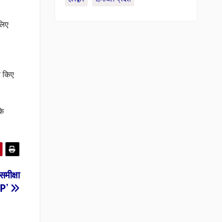
लिए
ार किए
के
समीक्षा
VP’