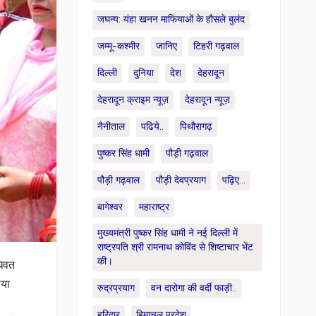
जघन्य: यंहा खनन माफियाओं के हौसले बुलंद
जम्मू-कश्मीर
जानिए
टिहरी गढ़वाल
दिल्ली
दुनिया
देश
देहरादून
देहरादून क्राइम न्यूज़
देहरादून न्यूज़
नैनीताल
पढिये..
पिथौरागढ़
पुष्कर सिंह धामी
पौड़ी गढ़वाल
पौड़ी गढ़वाल
पौड़ी देवप्रयाग
पढ़िए...
बागेश्वर
महाराष्ट्र
मुख्यमंत्री पुष्कर सिंह धामी ने नई दिल्ली में
राष्ट्रपति श्री रामनाथ कोविंद से शिष्टाचार भेंट
की।
धिवत
ाया
रुद्रप्रयाग
वन दारोगा की वर्दी फाड़ी..
हरिद्वार
हिमाचल प्रदेश