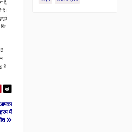
ा है,
ी है।
पूर्व
ा कि
12
ाम
ध है
ा आपका
रम में
चीत