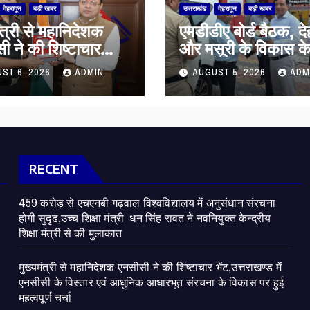
देहरादून
बड़ी खबर
उत्तराखंड
देहरादून
बड़ी खबर
ंत्री से महानिदेशक
एमडीडीए बोर्ड बैठक, दे
ी ने की शिष्टाचार
और मसूरी के विकास क
त्तराखण्ड में एनसीसी के
25 बड़े प्रस्तावों को म
ST 6, 2026
ADMIN
AUGUST 5, 2026
ADM
ार एवं आधुनिक
हरी झंडी
ूत संरचना के विकास
महत्वपूर्ण चर्चा
RECENT
459 करोड़ से एचएनबी गढ़वाल विश्वविद्यालय में अनुसंधान संरचना
होगी सुदृढ,उच्च शिक्षा मंत्री धन सिंह रावत ने नवनियुक्त केन्द्रीय
शिक्षा मंत्री से की मुलाकात
मुख्यमंत्री से महानिदेशक एनसीसी ने की शिष्टाचार भेंट,उत्तराखण्ड में
एनसीसी के विस्तार एवं आधुनिक आधारभूत संरचना के विकास पर हुई
महत्वपूर्ण चर्चा