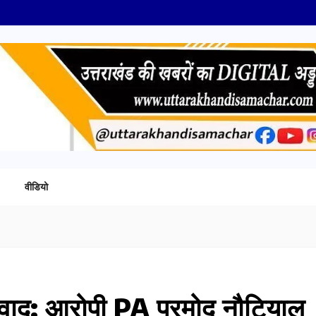
वीडियो
िवाद: आरोपी PA प्रमोद नौटियाल