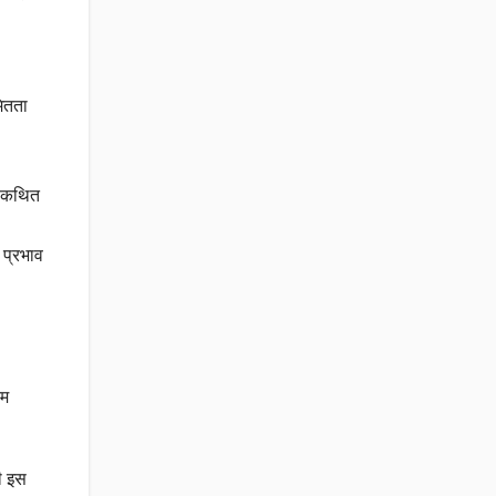
मितता
ीच कथित
 प्रभाव
िम
ही इस