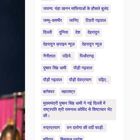
जघन्य: यंहा खनन माफियाओं के हौसले बुलंद
जम्मू-कश्मीर
जानिए
टिहरी गढ़वाल
दिल्ली
दुनिया
देश
देहरादून
देहरादून क्राइम न्यूज़
देहरादून न्यूज़
नैनीताल
पढिये..
पिथौरागढ़
पुष्कर सिंह धामी
पौड़ी गढ़वाल
पौड़ी गढ़वाल
पौड़ी देवप्रयाग
पढ़िए...
बागेश्वर
महाराष्ट्र
मुख्यमंत्री पुष्कर सिंह धामी ने नई दिल्ली में
राष्ट्रपति श्री रामनाथ कोविंद से शिष्टाचार भेंट
की।
रुद्रप्रयाग
वन दारोगा की वर्दी फाड़ी..
हरिद्वार
हिमाचल प्रदेश