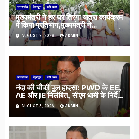
उत्तराखंड
देहरादून
बड़ी खबर
मुख्यमंत्री ने हर घर तिरंगा यात्रा कार्यक्रम
में किया प्रतिभाग,मुख्यमंत्री ने
प्रदेशवासियों से स्वतंत्रता दिवस पर अपने
AUGUST 9, 2026
ADMIN
घरों में तिरंगा फहराने का किया आवाह्न
उत्तराखंड
देहरादून
बड़ी खबर
नंदा की चौकी पुल हादसा: PWD के EE,
AE और JE निलंबित, सीएम धामी के निर्देश
पर सख्त कार्रवाई
AUGUST 8, 2026
ADMIN