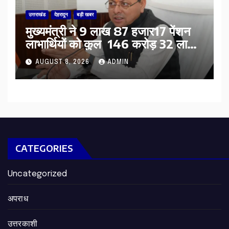
उत्तराखंड
देहरादून
बड़ी खबर
मुख्यमंत्री ने 9 लाख 87 हजार17 पेंशन
लाभार्थियों को कुल 146 करोड़ 32 लाख
की पेंशन राशि का किया भुगतान
AUGUST 8, 2026
ADMIN
CATEGORIES
Uncategorized
अपराध
उत्तरकाशी