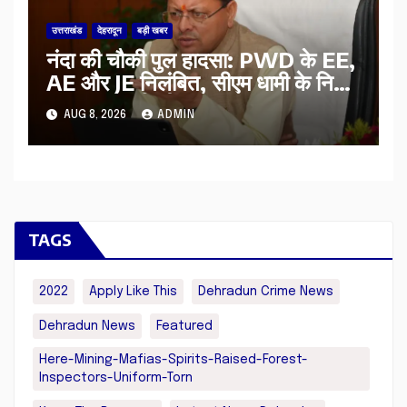
उत्तराखंड
देहरादून
बड़ी खबर
नंदा की चौकी पुल हादसा: PWD के EE,
AE और JE निलंबित, सीएम धामी के निर्देश
पर सख्त कार्रवाई
AUG 8, 2026
ADMIN
TAGS
2022
Apply Like This
Dehradun Crime News
Dehradun News
Featured
Here-Mining-Mafias-Spirits-Raised-Forest-
Inspectors-Uniform-Torn