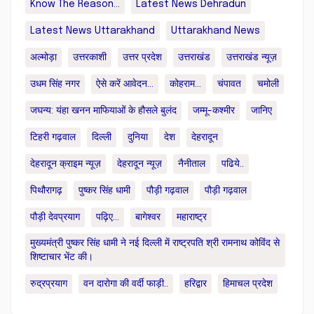
Know The Reason...
Latest News Dehradun
Latest News Uttarakhand
Uttarakhand News
अल्मोड़ा
उत्तरकाशी
उत्तर प्रदेश
उत्तराखंड
उत्तराखंड न्यूज़
उधम सिंह नगर
ऐसे करें आवेदन...
कोहराम...
चंपावत
चमोली
जघन्य: यंहा खनन माफियाओं के हौसले बुलंद
जम्मू-कश्मीर
जानिए
टिहरी गढ़वाल
दिल्ली
दुनिया
देश
देहरादून
देहरादून क्राइम न्यूज़
देहरादून न्यूज़
नैनीताल
पढिये..
पिथौरागढ़
पुष्कर सिंह धामी
पौड़ी गढ़वाल
पौड़ी गढ़वाल
पौड़ी देवप्रयाग
पढ़िए...
बागेश्वर
महाराष्ट्र
मुख्यमंत्री पुष्कर सिंह धामी ने नई दिल्ली में राष्ट्रपति श्री रामनाथ कोविंद से
शिष्टाचार भेंट की।
रुद्रप्रयाग
वन दारोगा की वर्दी फाड़ी..
हरिद्वार
हिमाचल प्रदेश