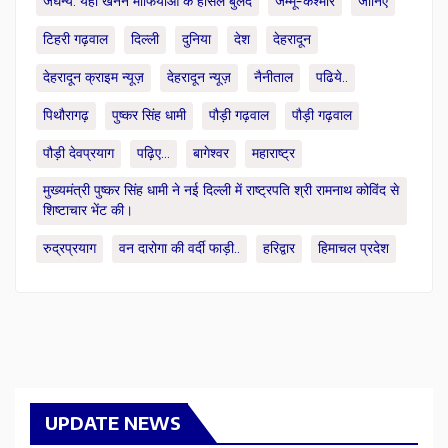
जघन्य: यंहा खनन माफियाओं के हौसले बुलंद
जम्मू-कश्मीर
जानिए
टिहरी गढ़वाल
दिल्ली
दुनिया
देश
देहरादून
देहरादून क्राइम न्यूज़
देहरादून न्यूज़
नैनीताल
पढिये..
पिथौरागढ़
पुष्कर सिंह धामी
पौड़ी गढ़वाल
पौड़ी गढ़वाल
पौड़ी देवप्रयाग
पढ़िए...
बागेश्वर
महाराष्ट्र
मुख्यमंत्री पुष्कर सिंह धामी ने नई दिल्ली में राष्ट्रपति श्री रामनाथ कोविंद से
शिष्टाचार भेंट की।
रुद्रप्रयाग
वन दारोगा की वर्दी फाड़ी..
हरिद्वार
हिमाचल प्रदेश
UPDATE NEWS